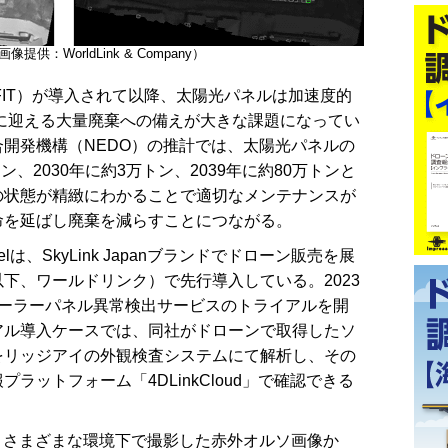
WorldLink & Company）
FIT）が導入されて以降、太陽光パネルは加速度的
後に迎える大量廃棄への備えが大きな課題になってい
開発機構（NEDO）の推計では、太陽光パネルの
ン、2030年に約3万トン、2039年に約80万トンと
の状態が精緻にわかることで適切なメンテナンスが
命を延ばし廃棄を減らすことにつながる。
lar Panelは、SkyLink Japanブランドでドローン販売を展
any（以下、ワールドリンク）で先行導入している。2023
ソーラーパネル異常検出サービスのトライアルを開
アル導入ケースでは、同社がドローンで取得したソ
をリッジアイの外観検査システムにて解析し、その
ラットフォーム「4DLinkCloud」で確認できる
、さまざまな環境下で撮影した赤外オルソ画像か