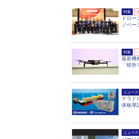
特集
ドロー
ノベー
特集
最新機種
「暗所
ニュース
テラド
体板厚
ニュース
パーソ