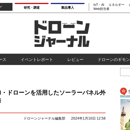
IoT・AI
エネルギー
ン
研究・調査
製品導入
Web担当者
ース
イベントレポート
レビュー
ドローンのギモン
I・ドローンを活用したソーラーパネル外
発
ドローンジャーナル編集部
2024年1月10日 12:58