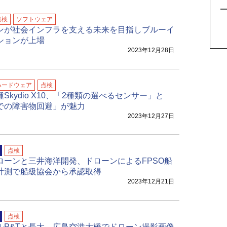
5
点検
ソフトウェア
ンが社会インフラを支える未来を目指しブルーイ
ションが上場
2023年12月28日
ハードウェア
点検
Skydio X10、「2種類の選べるセンサー」と
での障害物回避」が魅力
2023年12月27日
点検
ローンと三井海洋開発、ドローンによるFPSO船
計測で船級協会から承認取得
2023年12月21日
点検
ルP&Tと長大、広島空港大橋でドローン撮影画像