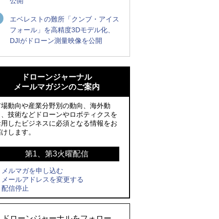
公開
エベレストの難所「クンブ・アイス
フォール」を高精度3Dモデル化、
DJIがドローン測量映像を公開
ROBOZ、北名古屋市制20周年記念で「空
ROBOZ、北名古屋市制20周年記念で「空
飛ぶLEDスクリーン」とドローンショー
飛ぶLEDスクリーン」とドローンショー
ドローンジャーナル
による新演出を実施
による新演出を実施
メールマガジンのご案内
防衛装備庁「迎撃ドローン早期取得プロ
国産AUVを社会実装へ、スタートアップ
市場動向や産業分野別の動向、海外動
グラム」にテラドローンが採択、国産機
「BlueArch株式会社」設立
向、技術などドローンやロボティクスを
活用したビジネスに必須となる情報をお
で量産調達を目指す
防衛装備庁「迎撃ドローン早期取得プロ
届けします。
レッドクリフ、足利花火大会で映画『ス
グラム」にテラドローンが採択、国産機
パイダーマン』や「M!LK」とのコラボド
で量産調達を目指す
第1、第3火曜配信
ローンショー8/1開催
メルマガを申し込む
サザンビーチちがさき花火大会で「復活
メールアドレスを変更する
ドローンとナイトバブルが競演、「花園
の花火」打ち上げ、キリンビールがライ
配信停止
ドローンショーフェスタ2026」10/3、4
ブ中継と連動した支援企画
開催
ロボデックス、2時間超の飛行を目指す新
ドローンジャーナルをフォロー