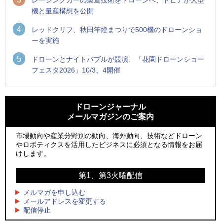
レーシングカーの製造技術をドローンへ、トピアが大型
機と量産構想を公開
4
レッドクリフ、秋田竿燈まつりで500機のドローンショ
ーを実施
5
ドローンとナイトバブルが競演、「花園ドローンショー
フェスタ2026」10/3、4開催
1
1
防衛装備庁「迎撃ドローン早期取得プログラム」にテラドロ
ROBOZ、北名古屋市制20周年記念で「空飛ぶLEDスクリー
ーンが採択、国産機で量産調達を目指す
ン」とドローンショーによる新演出を実施
ドローンジャーナル
メールマガジンのご案内
2
2
飛んだドローン、飛ばなかったドローン
防衛装備庁「迎撃ドローン早期取得プログラム」にテラドロ
ーンが採択、国産機で量産調達を目指す
市場動向や産業分野別の動向、海外動向、技術などドローン
3
ドローンとナイトバブルが競演、「花園ドローンショーフェ
やロボティクスを活用したビジネスに必須となる情報をお届
3
スタ2026」10/3、4開催
サザンビーチちがさき花火大会で「復活の花火」打ち上げ、
けします。
キリンビールがライブ中継と連動した支援企画
4
水面から離着水できる「HOVERAir AQUA」を実機レビュー、
第1、第3火曜配信
4
水上アクティビティを自動追尾で撮影
ロボデックス、2時間超の飛行を目指す新型水素燃料電池ドロ
ーンを公開
メルマガを申し込む
5
レーシングカーの製造技術をドローンへ、トピアが大型機と
メールアドレスを変更する
5
配信停止
量産構想を公開
防衛だけではない、測量から屋内点検まで展開するテラドロ