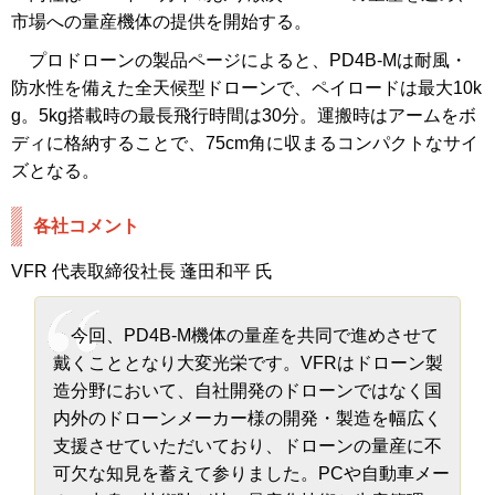
市場への量産機体の提供を開始する。
プロドローンの製品ページによると、PD4B-Mは耐風・
防水性を備えた全天候型ドローンで、ペイロードは最大10k
g。5kg搭載時の最長飛行時間は30分。運搬時はアームをボ
ディに格納することで、75cm角に収まるコンパクトなサイ
ズとなる。
各社コメント
VFR 代表取締役社長 蓬田和平 氏
今回、PD4B-M機体の量産を共同で進めさせて
戴くこととなり大変光栄です。VFRはドローン製
造分野において、自社開発のドローンではなく国
内外のドローンメーカー様の開発・製造を幅広く
支援させていただいており、ドローンの量産に不
可欠な知見を蓄えて参りました。PCや自動車メー