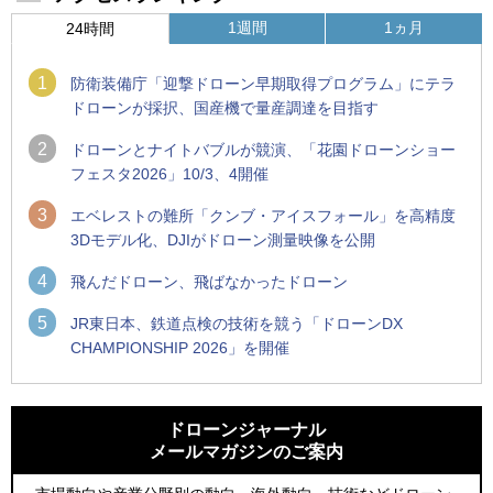
1週間
1ヵ月
24時間
1
防衛装備庁「迎撃ドローン早期取得プログラム」にテラ
ドローンが採択、国産機で量産調達を目指す
2
ドローンとナイトバブルが競演、「花園ドローンショー
フェスタ2026」10/3、4開催
3
エベレストの難所「クンブ・アイスフォール」を高精度
3Dモデル化、DJIがドローン測量映像を公開
4
飛んだドローン、飛ばなかったドローン
5
JR東日本、鉄道点検の技術を競う「ドローンDX
CHAMPIONSHIP 2026」を開催
1
1
ROBOZ、北名古屋市制20周年記念で「空飛ぶLEDスクリー
ROBOZ、北名古屋市制20周年記念で「空飛ぶLEDスクリー
ン」とドローンショーによる新演出を実施
ン」とドローンショーによる新演出を実施
ドローンジャーナル
メールマガジンのご案内
2
2
防衛装備庁「迎撃ドローン早期取得プログラム」にテラドロ
国産AUVを社会実装へ、スタートアップ「BlueArch株式会
ーンが採択、国産機で量産調達を目指す
社」設立