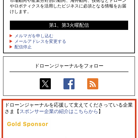
市場動向や産業分野別の動向、海外動向、技術などドローン
やロボティクスを活用したビジネスに必須となる情報をお届
3
3
レッドクリフ、足利花火大会で映画『スパイダーマン』や
防衛装備庁「迎撃ドローン早期取得プログラム」にテラドロ
けします。
「M!LK」とのコラボドローンショー8/1開催
ーンが採択、国産機で量産調達を目指す
第1、第3火曜配信
4
4
ドローンとナイトバブルが競演、「花園ドローンショーフェ
サザンビーチちがさき花火大会で「復活の花火」打ち上げ、
スタ2026」10/3、4開催
キリンビールがライブ中継と連動した支援企画
メルマガを申し込む
メールアドレスを変更する
5
5
配信停止
そらとぶタクシー、ハイブリッドeVTOL開発のPLANA社と独
ロボデックス、2時間超の飛行を目指す新型水素燃料電池ドロ
占契約
ーンを公開
ドローンジャーナルをフォロー
ドローンジャーナルを応援して支えてくださっている企業
さま【
スポンサー企業の紹介はこちらから
】