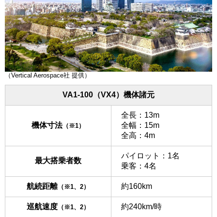
（Vertical Aerospace社 提供）
VA1-100（VX4）機体諸元
全長：13m
機体寸法
全幅：15m
（※1）
全高：4m
パイロット：1名
最大搭乗者数
乗客：4名
航続距離
約160km
（※1、2）
巡航速度
約240km/時
（※1、2）