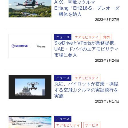
AirX、空飛ぶクルマ
EHang「EH216-S」プレオーダ
ー機体を納入
2023年3月27日
ニュース
エアモビリティ
海外
SkyDriveとVPortsが業務提携、
UAE・ドバイのエアモビリティ
市場に参入
2023年3月24日
ニュース
エアモビリティ
丸紅、パイロットが搭乗・操縦
する空飛ぶクルマの実証飛行を
実施
2023年3月17日
ニュース
エアモビリティ
サービス