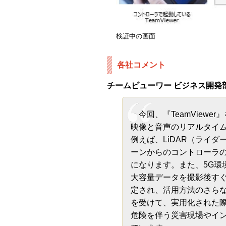
検証中の画面
各社コメント
チームビューワー ビジネス開発
今回、『TeamViewe
映像と音声のリアルタイ
例えば、LiDAR（ライ
ーンからのコントローラ
になります。また、5G環
大容量データを撮影後す
定され、活用方法のさら
を受けて、実用化された
危険を伴う災害現場やイ