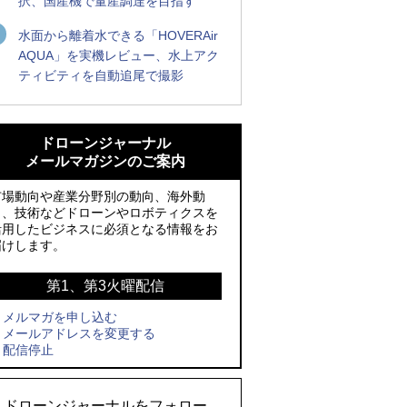
択、国産機で量産調達を目指す
水面から離着水できる「HOVERAir
AQUA」を実機レビュー、水上アク
ティビティを自動追尾で撮影
防衛装備庁「迎撃ドローン早期取得プロ
ROBOZ、北名古屋市制20周年記念で「空
グラム」にテラドローンが採択、国産機
飛ぶLEDスクリーン」とドローンショー
ドローンジャーナル
で量産調達を目指す
による新演出を実施
メールマガジンのご案内
ROBOZ、北名古屋市制20周年記念で「空
防衛装備庁「迎撃ドローン早期取得プロ
市場動向や産業分野別の動向、海外動
飛ぶLEDスクリーン」とドローンショー
グラム」にテラドローンが採択、国産機
向、技術などドローンやロボティクスを
活用したビジネスに必須となる情報をお
による新演出を実施
で量産調達を目指す
届けします。
レッドクリフ、足利花火大会で映画『ス
サザンビーチちがさき花火大会で「復活
パイダーマン』や「M!LK」とのコラボド
の花火」打ち上げ、キリンビールがライ
第1、第3火曜配信
ローンショー8/1開催
ブ中継と連動した支援企画
メルマガを申し込む
メールアドレスを変更する
飛んだドローン、飛ばなかったドローン
国産AUVを社会実装へ、スタートアップ
配信停止
「BlueArch株式会社」設立
ドローンとナイトバブルが競演、「花園
ドローンショーフェスタ2026」10/3、4
ロボデックス、2時間超の飛行を目指す新
ドローンジャーナルをフォロー