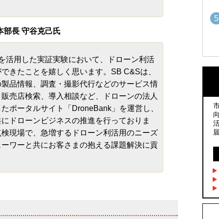
5
業本部長 守谷克己氏
r』を活用した実証実験において、ドローン利活
1
1
できたことを嬉しく思います。SB C&Sは、
の製品情報、調査・撮影代行などのサービス情
・販売店検索、導入相談など、ドローンの法人
2
2
ポータルサイト「DroneBank」を運営し、
共にドローンビジネスの推進を行っておりま
点検現場で、急増するドローン利活用のニーズ
3
3
ューワーと共にお客さまの抱える課題解決に貢
4
4
5
5