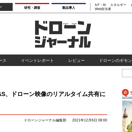
IoT・AI
エネルギー
ン
研究・調査
製品導入
Web担当者
ース
イベントレポート
レビュー
ドローンのギモン
C&S、ドローン映像のリアルタイム共有に
ドローンジャーナル編集部
2021年12月6日 08:00