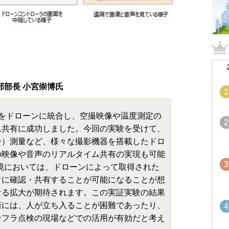
部部長 小宮崇博氏
1
r』をドローンに統合し、空撮映像や温度測定の
2
ム共有に成功しました。今回の実験を受けて、
ダー）測量など、様々な撮影機器を搭載したドロ
の映像や音声のリアルタイム共有の実現も可能
3
境においては、ドローンによって取得された
ぐに確認・共有することが可能になることが想
なる拡大が期待されます。この実証実験の結果
際には、人が立ち入ることが困難であったり、
4
ンフラ点検の現場などでの活用が有効だと考え