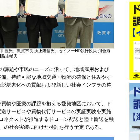
川豊氏、敦賀市長 渕上隆信氏、セイノーHD執行役員 河合秀
田路圭輔氏
の課題や市民のニーズに沿って、地域雇用および
整備、持続可能な地域交通・物流の確保と住みやす
の脱炭素化への貢献および新しい社会インフラの整
買物や医療の課題を抱える愛発地区において、ド
配送サービスや買物代行サービスの実証実験を実施
アロネクストが推進するドローン配送と陸上輸送を融
ub」の社会実装に向けた検討を行う予定である。