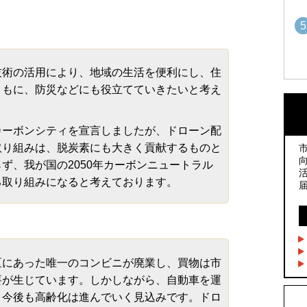
5
術の活用により、地域の生活を便利にし、住
1
1
ともに、防災などにも役立てていきたいと考え
ーボンシティを宣言しましたが、ドローン配
2
2
取り組みは、脱炭素にも大きく貢献するものと
ず、我が国の2050年カーボンニュートラル
る取り組みになると考えております。
3
3
4
4
にあった唯一のコンビニが廃業し、買物は市
要が生じています。しかしながら、自動車を運
5
、今後も高齢化は進んでいく見込みです。ドロ