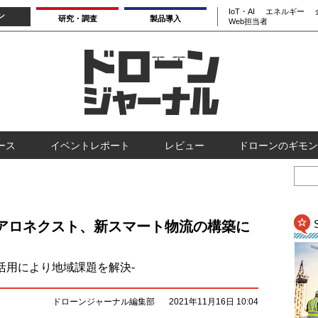
IoT・AI
エネルギー
ン
研究・調査
製品導入
Web担当者
ース
イベントレポート
レビュー
ドローンのギモン
アロネクスト、新スマート物流の構築に
活用により地域課題を解決-
ドローンジャーナル編集部
2021年11月16日 10:04