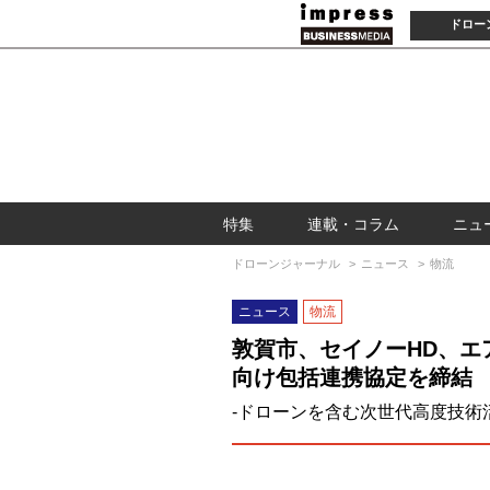
ドロー
特集
連載・コラム
ニュ
ドローンジャーナル
ニュース
物流
ニュース
物流
敦賀市、セイノーHD、エ
向け包括連携協定を締結
-ドローンを含む次世代高度技術