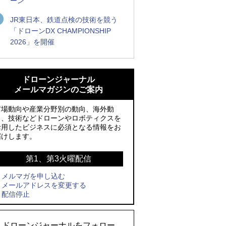
ーン
JR東日本、鉄道点検の技術を競う
「ドローンDX CHAMPIONSHIP
2026」を開催
ROBOZ、北名古屋市制20周年記念で「空
ROBOZ、北名古屋市制20周年記念で「空
飛ぶLEDスクリーン」とドローンショー
飛ぶLEDスクリーン」とドローンショー
ドローンジャーナル
による新演出を実施
による新演出を実施
メールマガジンのご案内
防衛装備庁「迎撃ドローン早期取得プロ
国産AUVを社会実装へ、スタートアップ
市場動向や産業分野別の動向、海外動
グラム」にテラドローンが採択、国産機
「BlueArch株式会社」設立
向、技術などドローンやロボティクスを
活用したビジネスに必須となる情報をお
で量産調達を目指す
防衛装備庁「迎撃ドローン早期取得プロ
届けします。
レッドクリフ、足利花火大会で映画『ス
グラム」にテラドローンが採択、国産機
パイダーマン』や「M!LK」とのコラボド
で量産調達を目指す
第1、第3火曜配信
ローンショー8/1開催
メルマガを申し込む
サザンビーチちがさき花火大会で「復活
メールアドレスを変更する
ドローンとナイトバブルが競演、「花園
の花火」打ち上げ、キリンビールがライ
配信停止
ドローンショーフェスタ2026」10/3、4
ブ中継と連動した支援企画
開催
ロボデックス、2時間超の飛行を目指す新
ドローンジャーナルをフォロー