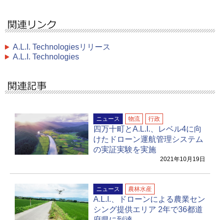
A.L.I. Technologiesリリース
A.L.I. Technologies
ニュース
物流
行政
四万十町とA.L.I.、レベル4に向
けたドローン運航管理システム
の実証実験を実施
2021年10月19日
ニュース
農林水産
A.L.I.、ドローンによる農業セン
シング提供エリア 2年で36都道
府県に到達