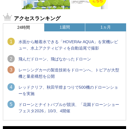
アクセスランキング
1週間
1ヵ月
24時間
1
水面から離着水できる「HOVERAir AQUA」を実機レビ
ュー、水上アクティビティを自動追尾で撮影
2
飛んだドローン、飛ばなかったドローン
3
レーシングカーの製造技術をドローンへ、トピアが大型
機と量産構想を公開
4
レッドクリフ、秋田竿燈まつりで500機のドローンショ
ーを実施
5
ドローンとナイトバブルが競演、「花園ドローンショー
フェスタ2026」10/3、4開催
1
1
防衛装備庁「迎撃ドローン早期取得プログラム」にテラドロ
ROBOZ、北名古屋市制20周年記念で「空飛ぶLEDスクリー