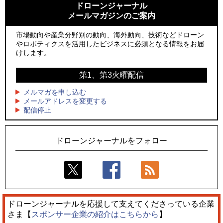
ーンが採択、国産機で量産調達を目指す
ン」とドローンショーによる新演出を実施
ドローンジャーナル
メールマガジンのご案内
2
2
飛んだドローン、飛ばなかったドローン
防衛装備庁「迎撃ドローン早期取得プログラム」にテラドロ
ーンが採択、国産機で量産調達を目指す
市場動向や産業分野別の動向、海外動向、技術などドローン
3
ドローンとナイトバブルが競演、「花園ドローンショーフェ
やロボティクスを活用したビジネスに必須となる情報をお届
3
スタ2026」10/3、4開催
サザンビーチちがさき花火大会で「復活の花火」打ち上げ、
けします。
キリンビールがライブ中継と連動した支援企画
4
水面から離着水できる「HOVERAir AQUA」を実機レビュー、
第1、第3火曜配信
4
水上アクティビティを自動追尾で撮影
ロボデックス、2時間超の飛行を目指す新型水素燃料電池ドロ
ーンを公開
メルマガを申し込む
5
レーシングカーの製造技術をドローンへ、トピアが大型機と
メールアドレスを変更する
5
配信停止
量産構想を公開
防衛だけではない、測量から屋内点検まで展開するテラドロ
ーンのソリューション
ドローンジャーナルをフォロー
ドローンジャーナルを応援して支えてくださっている企業
さま【
スポンサー企業の紹介はこちらから
】