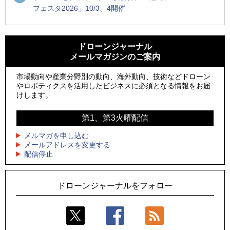
フェスタ2026」10/3、4開催
1
1
防衛装備庁「迎撃ドローン早期取得プログラム」にテラドロ
ROBOZ、北名古屋市制20周年記念で「空飛ぶLEDスクリー
ーンが採択、国産機で量産調達を目指す
ン」とドローンショーによる新演出を実施
ドローンジャーナル
メールマガジンのご案内
2
2
飛んだドローン、飛ばなかったドローン
防衛装備庁「迎撃ドローン早期取得プログラム」にテラドロ
ーンが採択、国産機で量産調達を目指す
市場動向や産業分野別の動向、海外動向、技術などドローン
3
ドローンとナイトバブルが競演、「花園ドローンショーフェ
やロボティクスを活用したビジネスに必須となる情報をお届
3
スタ2026」10/3、4開催
サザンビーチちがさき花火大会で「復活の花火」打ち上げ、
けします。
キリンビールがライブ中継と連動した支援企画
4
水面から離着水できる「HOVERAir AQUA」を実機レビュー、
第1、第3火曜配信
4
水上アクティビティを自動追尾で撮影
ロボデックス、2時間超の飛行を目指す新型水素燃料電池ドロ
ーンを公開
メルマガを申し込む
5
レーシングカーの製造技術をドローンへ、トピアが大型機と
メールアドレスを変更する
5
配信停止
量産構想を公開
防衛だけではない、測量から屋内点検まで展開するテラドロ
ーンのソリューション
ドローンジャーナルをフォロー