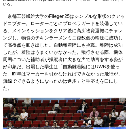
いる。
京都工芸繊維大学のFliegen25はシンプルな形状のクアッ
ドコプター。ローターごとにプロペラガードを装備してい
る。メインミッションをクリア後に高所物資運搬にチャレ
ンジし、物資のチキンラーメンミニ複数個の輸送に成功し
て高得点を叩き出した。自動離着陸にも挑戦。離陸は成功
したが、着陸はうまくいかなかった。飛行させる際、機体
周囲についた補助者が操縦者に大きな声で助言をする姿が
好印象だ。出場した学生は「自動離着陸にはUWBを使っ
た。昨年はマーカーを引かなければできなかった飛行が、
無線でできるようになったのは進歩」と手応えを口にし
た。