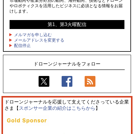
市場動向や産業分野別の動向、海外動向、技術などドローン
やロボティクスを活用したビジネスに必須となる情報をお届
3
3
レッドクリフ、足利花火大会で映画『スパイダーマン』や
防衛装備庁「迎撃ドローン早期取得プログラム」にテラドロ
けします。
「M!LK」とのコラボドローンショー8/1開催
ーンが採択、国産機で量産調達を目指す
第1、第3火曜配信
4
4
ドローンとナイトバブルが競演、「花園ドローンショーフェ
サザンビーチちがさき花火大会で「復活の花火」打ち上げ、
スタ2026」10/3、4開催
キリンビールがライブ中継と連動した支援企画
メルマガを申し込む
メールアドレスを変更する
5
5
配信停止
飛んだドローン、飛ばなかったドローン
ロボデックス、2時間超の飛行を目指す新型水素燃料電池ドロ
ーンを公開
ドローンジャーナルをフォロー
ドローンジャーナルを応援して支えてくださっている企業
さま【
スポンサー企業の紹介はこちらから
】