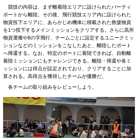
競技の内容は、まず離着陸エリアに設けられたバーティ
ポートから離陸。その後、飛行競技エリア内に設けられた
物資投下エリアに、あらかじめ機体に積載された救援物資
を1つ投下するメインミッションをクリアする。さらに高所
物資運搬や8の字飛行、チームごとに設定するユニークミッ
ションなどのミッションをこなしたあと、離陸したポート
へ帰還する。なお、特定のポートに着陸できれば、自動離
着陸ミッションにもチャレンジできる。離陸・帰還や各ミ
ッションには得点が設定されており、クリアするごとに加
算される。高得点を獲得したチームが優勝だ。
各チームの取り組みをレビューしよう。