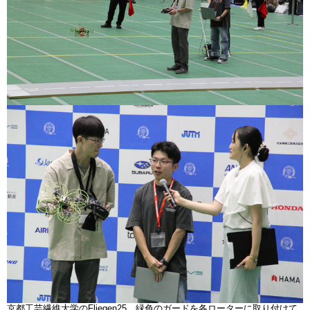
京都工芸繊維大学のFliegen25。緑色のガードを各ローターに取り付けて