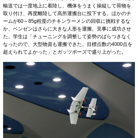
輸送では一度地上に着陸し、機体をうまく操縦して荷物を
取り付け、再度離陸して高所運搬台に投下する。ほかのチ
ームが60～85g程度のチキンラーメンの回収に挑戦するな
か、ベンゼンはさらに大きな人形を運搬。見事に成功させ
た。学生は「チューニングを調整して姿勢のばらつきなく
なったので、大型物資も運搬できた。目標点数の4000点を
超えられてよかった」とガッツポーズで盛り上がった。