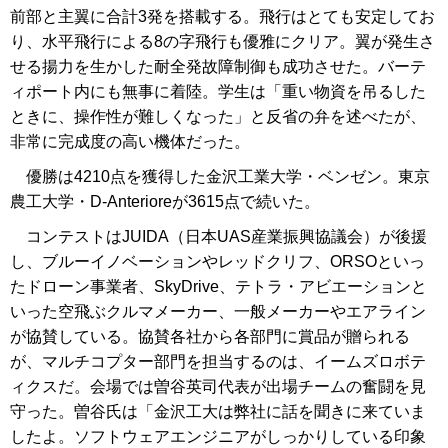
前部と主翼に合計3発を搭載する。飛行はとても安定してお
り、水平飛行による8の字飛行も優雅にクリア。翼が発生さ
せる揚力を生かした耐全発故障制御も成功させた。バーテ
ィポート内にも無事に着陸。学生は「重い物資を吊るした
ときに、操作性が難しくなった」と反省の弁を述べたが、
非常に完成度の高い機体だった。
優勝は4210点を獲得した金沢工業大学・ベンゼン。東京
農工大学・D-Anterioreが3615点で続いた。
コンテストはJUIDA（日本UAS産業振興協議会）が後援
し、ブルーイノベーションやレッドクリフ、ORSOといっ
たドローン事業者、SkyDrive、テトラ・アビエーションと
いった空飛ぶクルマメーカー、一般メーカーやエアライン
が協賛している。協賛各社から各部門に賞品が贈られる
が、マルチコプター部門を担当するのは、イームズロボテ
ィクスだ。会場では曽谷英司代表が出場チームの奮闘を見
守った。曽谷氏は「金沢工大は弊社に話を聞きに来ていま
したよ。ソフトウェアエンジニアがしっかりしている印象