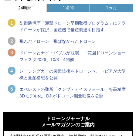
1週間
1ヵ月
24時間
1
防衛装備庁「迎撃ドローン早期取得プログラム」にテラ
ドローンが採択、国産機で量産調達を目指す
2
飛んだドローン、飛ばなかったドローン
3
ドローンとナイトバブルが競演、「花園ドローンショー
フェスタ2026」10/3、4開催
4
レーシングカーの製造技術をドローンへ、トピアが大型
機と量産構想を公開
5
エベレストの難所「クンブ・アイスフォール」を高精度
3Dモデル化、DJIがドローン測量映像を公開
1
1
ROBOZ、北名古屋市制20周年記念で「空飛ぶLEDスクリー
ROBOZ、北名古屋市制20周年記念で「空飛ぶLEDスクリー
ン」とドローンショーによる新演出を実施
ン」とドローンショーによる新演出を実施
ドローンジャーナル
メールマガジンのご案内
2
2
防衛装備庁「迎撃ドローン早期取得プログラム」にテラドロ
国産AUVを社会実装へ、スタートアップ「BlueArch株式会
ーンが採択、国産機で量産調達を目指す
社」設立