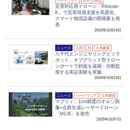
ハードウェア
公共
物流
災害対応用ドローン「Rescue-
K」で災害現場支援を高度化、
スマート物流設備の開発案も発
表
2025年10月14日
ニュース
公共
AI
土木建築
八千代エンジニヤリングとソラ
ボット、オフグリッド型ドロー
ンポートで斜面を遠隔・自動監
視する実証実験を実施
2025年10月10日
ニュース
ハードウェア
土木建築
マプリィ、1cm精度のオルソ画
像+点群生成レーザードローン
「M1-B」を発売
2025年10月7日