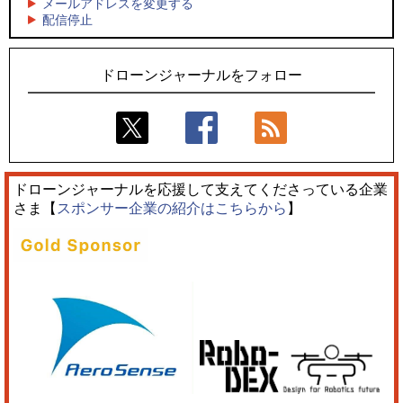
メールアドレスを変更する
5
配信停止
スタ2026」10/3、4開催
ロボデックス、2時間超の飛行を目指す新型水素燃料電池ドロ
ーンを公開
ドローンジャーナルをフォロー
ドローンジャーナルを応援して支えてくださっている企業
さま【
スポンサー企業の紹介はこちらから
】