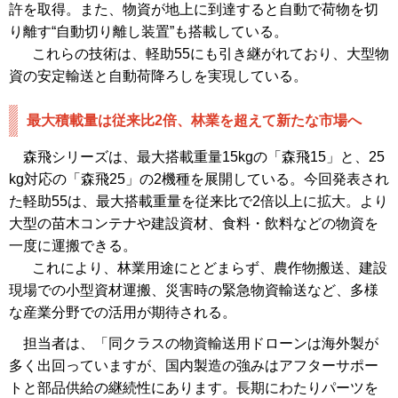
許を取得。また、物資が地上に到達すると自動で荷物を切
り離す“自動切り離し装置”も搭載している。
これらの技術は、軽助55にも引き継がれており、大型物
資の安定輸送と自動荷降ろしを実現している。
最大積載量は従来比2倍、林業を超えて新たな市場へ
森飛シリーズは、最大搭載重量15kgの「森飛15」と、25
kg対応の「森飛25」の2機種を展開している。今回発表され
た軽助55は、最大搭載重量を従来比で2倍以上に拡大。より
大型の苗木コンテナや建設資材、食料・飲料などの物資を
一度に運搬できる。
これにより、林業用途にとどまらず、農作物搬送、建設
現場での小型資材運搬、災害時の緊急物資輸送など、多様
な産業分野での活用が期待される。
担当者は、「同クラスの物資輸送用ドローンは海外製が
多く出回っていますが、国内製造の強みはアフターサポー
トと部品供給の継続性にあります。長期にわたりパーツを