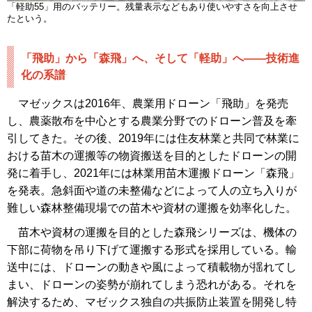
「軽助55」用のバッテリー。残量表示などもあり使いやすさを向上させ
たという。
「飛助」から「森飛」へ、そして「軽助」へ――技術進
化の系譜
マゼックスは2016年、農業用ドローン「飛助」を発売
し、農薬散布を中心とする農業分野でのドローン普及を牽
引してきた。その後、2019年には住友林業と共同で林業に
おける苗木の運搬等の物資搬送を目的としたドローンの開
発に着手し、2021年には林業用苗木運搬ドローン「森飛」
を発表。急斜面や道の未整備などによって人の立ち入りが
難しい森林整備現場での苗木や資材の運搬を効率化した。
苗木や資材の運搬を目的とした森飛シリーズは、機体の
下部に荷物を吊り下げて運搬する形式を採用している。輸
送中には、ドローンの動きや風によって積載物が揺れてし
まい、ドローンの姿勢が崩れてしまう恐れがある。それを
解決するため、マゼックス独自の共振防止装置を開発し特