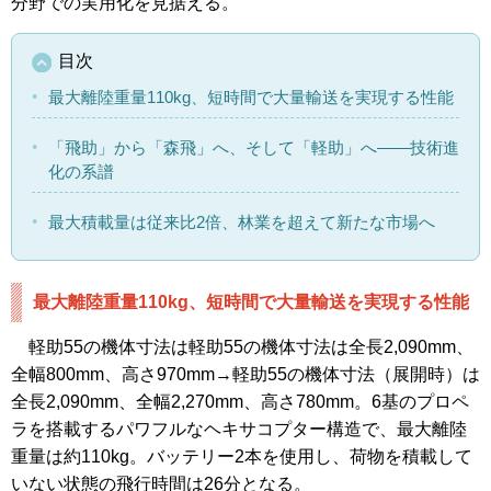
分野での実用化を見据える。
目次
最大離陸重量110kg、短時間で大量輸送を実現する性能
「飛助」から「森飛」へ、そして「軽助」へ――技術進
化の系譜
最大積載量は従来比2倍、林業を超えて新たな市場へ
最大離陸重量110kg、短時間で大量輸送を実現する性能
軽助55の機体寸法は軽助55の機体寸法は全長2,090mm、
全幅800mm、高さ970mm→軽助55の機体寸法（展開時）は
全長2,090mm、全幅2,270mm、高さ780mm。6基のプロペ
ラを搭載するパワフルなヘキサコプター構造で、最大離陸
重量は約110kg。バッテリー2本を使用し、荷物を積載して
いない状態の飛行時間は26分となる。