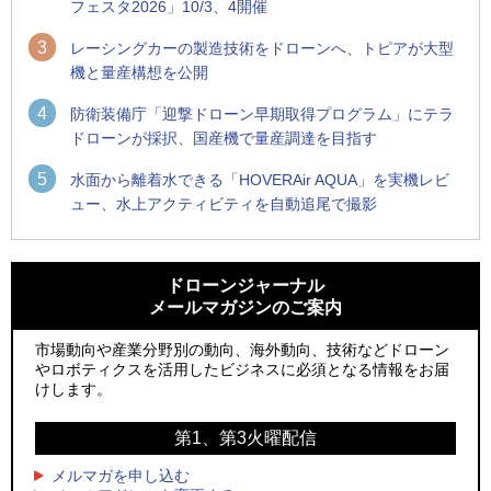
フェスタ2026」10/3、4開催
3
レーシングカーの製造技術をドローンへ、トピアが大型
機と量産構想を公開
4
防衛装備庁「迎撃ドローン早期取得プログラム」にテラ
ドローンが採択、国産機で量産調達を目指す
5
水面から離着水できる「HOVERAir AQUA」を実機レビ
ュー、水上アクティビティを自動追尾で撮影
1
1
防衛装備庁「迎撃ドローン早期取得プログラム」にテラドロ
ROBOZ、北名古屋市制20周年記念で「空飛ぶLEDスクリー
ーンが採択、国産機で量産調達を目指す
ン」とドローンショーによる新演出を実施
ドローンジャーナル
メールマガジンのご案内
2
2
ROBOZ、北名古屋市制20周年記念で「空飛ぶLEDスクリー
防衛装備庁「迎撃ドローン早期取得プログラム」にテラドロ
ン」とドローンショーによる新演出を実施
ーンが採択、国産機で量産調達を目指す
市場動向や産業分野別の動向、海外動向、技術などドローン
やロボティクスを活用したビジネスに必須となる情報をお届
3
3
レッドクリフ、足利花火大会で映画『スパイダーマン』や
サザンビーチちがさき花火大会で「復活の花火」打ち上げ、
けします。
「M!LK」とのコラボドローンショー8/1開催
キリンビールがライブ中継と連動した支援企画
第1、第3火曜配信
4
4
飛んだドローン、飛ばなかったドローン
国産AUVを社会実装へ、スタートアップ「BlueArch株式会
社」設立
メルマガを申し込む
5
ドローンとナイトバブルが競演、「花園ドローンショーフェ