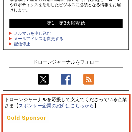
3
ドローンとナイトバブルが競演、「花園ドローンショーフェ
やロボティクスを活用したビジネスに必須となる情報をお届
3
スタ2026」10/3、4開催
サザンビーチちがさき花火大会で「復活の花火」打ち上げ、
けします。
キリンビールがライブ中継と連動した支援企画
4
水面から離着水できる「HOVERAir AQUA」を実機レビュー、
第1、第3火曜配信
4
水上アクティビティを自動追尾で撮影
ロボデックス、2時間超の飛行を目指す新型水素燃料電池ドロ
ーンを公開
メルマガを申し込む
5
レーシングカーの製造技術をドローンへ、トピアが大型機と
メールアドレスを変更する
5
配信停止
量産構想を公開
防衛だけではない、測量から屋内点検まで展開するテラドロ
ーンのソリューション
ドローンジャーナルをフォロー
ドローンジャーナルを応援して支えてくださっている企業
さま【
スポンサー企業の紹介はこちらから
】