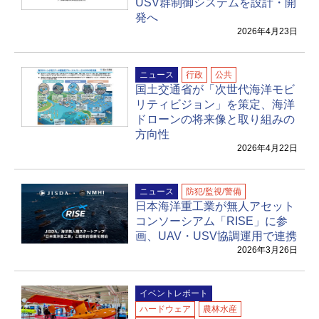
USV群制御システムを設計・開
発へ
2026年4月23日
ニュース
行政
公共
国土交通省が「次世代海洋モビ
リティビジョン」を策定、海洋
ドローンの将来像と取り組みの
方向性
2026年4月22日
ニュース
防犯/監視/警備
日本海洋重工業が無人アセット
コンソーシアム「RISE」に参
画、UAV・USV協調運用で連携
2026年3月26日
イベントレポート
ハードウェア
農林水産