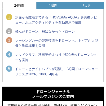
1週間
1ヵ月
24時間
1
水面から離着水できる「HOVERAir AQUA」を実機レビ
ュー、水上アクティビティを自動追尾で撮影
2
飛んだドローン、飛ばなかったドローン
3
レーシングカーの製造技術をドローンへ、トピアが大型
機と量産構想を公開
4
レッドクリフ、秋田竿燈まつりで500機のドローンショ
ーを実施
5
ドローンとナイトバブルが競演、「花園ドローンショー
フェスタ2026」10/3、4開催
1
1
防衛装備庁「迎撃ドローン早期取得プログラム」にテラドロ
ROBOZ、北名古屋市制20周年記念で「空飛ぶLEDスクリー
ーンが採択、国産機で量産調達を目指す
ン」とドローンショーによる新演出を実施
ドローンジャーナル
メールマガジンのご案内
2
2
飛んだドローン、飛ばなかったドローン
防衛装備庁「迎撃ドローン早期取得プログラム」にテラドロ
ーンが採択、国産機で量産調達を目指す
市場動向や産業分野別の動向、海外動向、技術などドローン