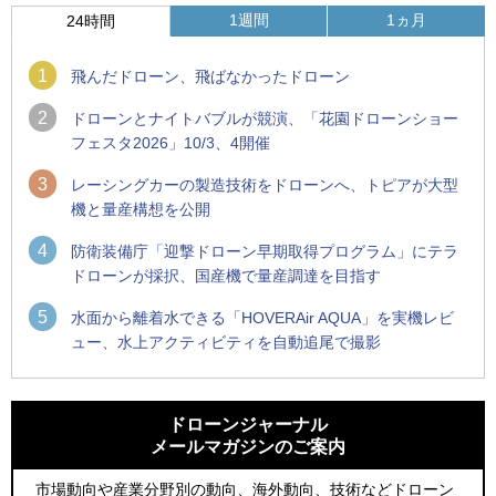
1週間
1ヵ月
24時間
1
飛んだドローン、飛ばなかったドローン
2
ドローンとナイトバブルが競演、「花園ドローンショー
フェスタ2026」10/3、4開催
3
レーシングカーの製造技術をドローンへ、トピアが大型
機と量産構想を公開
4
防衛装備庁「迎撃ドローン早期取得プログラム」にテラ
ドローンが採択、国産機で量産調達を目指す
5
水面から離着水できる「HOVERAir AQUA」を実機レビ
ュー、水上アクティビティを自動追尾で撮影
1
1
防衛装備庁「迎撃ドローン早期取得プログラム」にテラドロ
ROBOZ、北名古屋市制20周年記念で「空飛ぶLEDスクリー
ーンが採択、国産機で量産調達を目指す
ン」とドローンショーによる新演出を実施
ドローンジャーナル
メールマガジンのご案内
2
2
ROBOZ、北名古屋市制20周年記念で「空飛ぶLEDスクリー
防衛装備庁「迎撃ドローン早期取得プログラム」にテラドロ
ン」とドローンショーによる新演出を実施
ーンが採択、国産機で量産調達を目指す
市場動向や産業分野別の動向、海外動向、技術などドローン