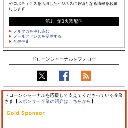
やロボティクスを活用したビジネスに必須となる情報をお届
3
3
レッドクリフ、足利花火大会で映画『スパイダーマン』や
サザンビーチちがさき花火大会で「復活の花火」打ち上げ、
けします。
「M!LK」とのコラボドローンショー8/1開催
キリンビールがライブ中継と連動した支援企画
第1、第3火曜配信
4
4
飛んだドローン、飛ばなかったドローン
国産AUVを社会実装へ、スタートアップ「BlueArch株式会
社」設立
メルマガを申し込む
5
ドローンとナイトバブルが競演、「花園ドローンショーフェ
メールアドレスを変更する
5
配信停止
スタ2026」10/3、4開催
ロボデックス、2時間超の飛行を目指す新型水素燃料電池ドロ
ーンを公開
ドローンジャーナルをフォロー
ドローンジャーナルを応援して支えてくださっている企業
さま【
スポンサー企業の紹介はこちらから
】