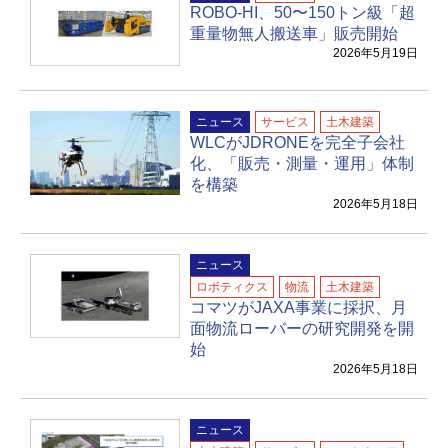
ROBO-HI、50〜150トン級「超
重量物無人搬送車」販売開始
2026年5月19日
ニュース
サービス
土木建築
WLCがJDRONEを完全子会社
化、「販売・測量・運用」体制
を構築
2026年5月18日
ニュース
ロボティクス
物流
土木建築
コマツがJAXA事業に採択、月
面物流ローバーの研究開発を開
始
2026年5月18日
ニュース