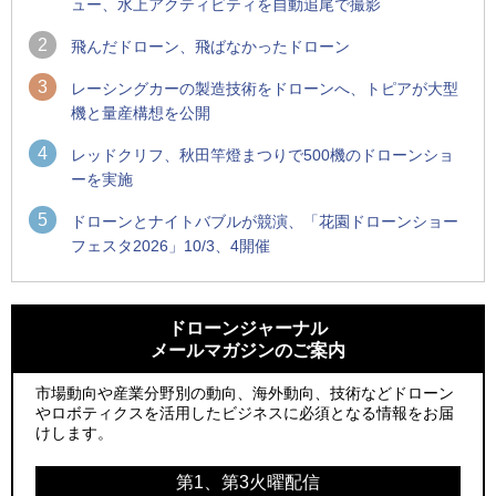
ュー、水上アクティビティを自動追尾で撮影
2
飛んだドローン、飛ばなかったドローン
3
レーシングカーの製造技術をドローンへ、トピアが大型
機と量産構想を公開
4
レッドクリフ、秋田竿燈まつりで500機のドローンショ
ーを実施
5
ドローンとナイトバブルが競演、「花園ドローンショー
フェスタ2026」10/3、4開催
1
1
防衛装備庁「迎撃ドローン早期取得プログラム」にテラドロ
ROBOZ、北名古屋市制20周年記念で「空飛ぶLEDスクリー
ーンが採択、国産機で量産調達を目指す
ン」とドローンショーによる新演出を実施
ドローンジャーナル
メールマガジンのご案内
2
2
飛んだドローン、飛ばなかったドローン
防衛装備庁「迎撃ドローン早期取得プログラム」にテラドロ
ーンが採択、国産機で量産調達を目指す
市場動向や産業分野別の動向、海外動向、技術などドローン
3
ドローンとナイトバブルが競演、「花園ドローンショーフェ
やロボティクスを活用したビジネスに必須となる情報をお届
3
スタ2026」10/3、4開催
サザンビーチちがさき花火大会で「復活の花火」打ち上げ、
けします。
キリンビールがライブ中継と連動した支援企画
4
水面から離着水できる「HOVERAir AQUA」を実機レビュー、
第1、第3火曜配信
4
水上アクティビティを自動追尾で撮影
ロボデックス、2時間超の飛行を目指す新型水素燃料電池ドロ