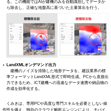
る。この機能ではAIが建機のみを自動識別してデータか
ら除去し、正確な地盤高に基づいた土量算出を行う。
LandXMLオンデマンド出力
建機のノイズを排除した地形データを、建設業界の標
準フォーマットLandXML形式で即時生成。PCから直接出
力できるため、ICT建機への迅速なデータ連携や納品物の
作成を効率化する。
くみきは、専用PCや高度な専門スキルを必要としない操
作性を備え、独自のクラウド解析エンジンにより、モバイ