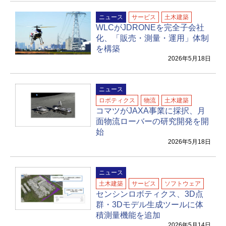
ニュース
サービス
土木建築
WLCがJDRONEを完全子会社
化、「販売・測量・運用」体制
を構築
2026年5月18日
ニュース
ロボティクス
物流
土木建築
コマツがJAXA事業に採択、月
面物流ローバーの研究開発を開
始
2026年5月18日
ニュース
土木建築
サービス
ソフトウェア
センシンロボティクス、3D点
群・3Dモデル生成ツールに体
積測量機能を追加
2026年5月14日