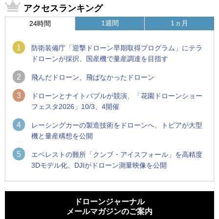
アクセスランキング
1週間
1ヵ月
24時間
1
防衛装備庁「迎撃ドローン早期取得プログラム」にテラ
ドローンが採択、国産機で量産調達を目指す
2
飛んだドローン、飛ばなかったドローン
3
ドローンとナイトバブルが競演、「花園ドローンショー
フェスタ2026」10/3、4開催
4
レーシングカーの製造技術をドローンへ、トピアが大型
機と量産構想を公開
5
エベレストの難所「クンブ・アイスフォール」を高精度
3Dモデル化、DJIがドローン測量映像を公開
1
1
ROBOZ、北名古屋市制20周年記念で「空飛ぶLEDスクリー
ROBOZ、北名古屋市制20周年記念で「空飛ぶLEDスクリー
ン」とドローンショーによる新演出を実施
ン」とドローンショーによる新演出を実施
ドローンジャーナル
メールマガジンのご案内
2
2
防衛装備庁「迎撃ドローン早期取得プログラム」にテラドロ
国産AUVを社会実装へ、スタートアップ「BlueArch株式会