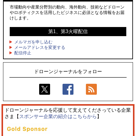
ーンが採択、国産機で量産調達を目指す
社」設立
市場動向や産業分野別の動向、海外動向、技術などドローン
やロボティクスを活用したビジネスに必須となる情報をお届
3
3
レッドクリフ、足利花火大会で映画『スパイダーマン』や
防衛装備庁「迎撃ドローン早期取得プログラム」にテラドロ
けします。
「M!LK」とのコラボドローンショー8/1開催
ーンが採択、国産機で量産調達を目指す
第1、第3火曜配信
4
4
ドローンとナイトバブルが競演、「花園ドローンショーフェ
サザンビーチちがさき花火大会で「復活の花火」打ち上げ、
スタ2026」10/3、4開催
キリンビールがライブ中継と連動した支援企画
メルマガを申し込む
メールアドレスを変更する
5
5
配信停止
飛んだドローン、飛ばなかったドローン
ロボデックス、2時間超の飛行を目指す新型水素燃料電池ドロ
ーンを公開
ドローンジャーナルをフォロー
ドローンジャーナルを応援して支えてくださっている企業
さま【
スポンサー企業の紹介はこちらから
】