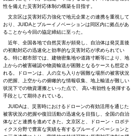
性を備えた災害対応体制の構築を目指す。
文京区は災害対応力強化で地元企業との連携を重視して
おり、JUIDAとブルーイノベーションは同区内に拠点があ
ることから今回の協定締結に至った。
近年、全国各地で自然災害が頻発し、自治体は発災直後
の初動対応の迅速化と効率的な災害対応が求められてい
る。特に都市部では、建物密集地や道路寸断等により、地
上からの被害確認や物資輸送が困難となるケースも想定さ
れる。ドローンは、人の立ち入りが困難な場所の被害状況
の把握、上空からの俯瞰的な情報収集、地上輸送が難しい
状況下での物資運搬といった点で、 高い有効性を発揮する
手段として期待されている。
JUIDAは、災害時におけるドローンの有効活用を通じた
被害状況の把握や復旧活動の迅速化を目指し、全国の自治
体などと連携を進めてきた。文京区と、ドローン・ロボテ
ィクス分野で豊富な実績を有するブルーイノベーションと