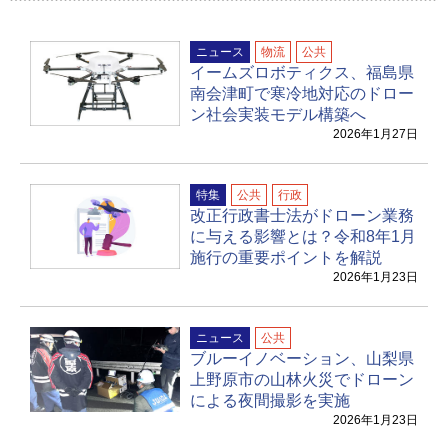
ニュース
物流
公共
イームズロボティクス、福島県
南会津町で寒冷地対応のドロー
ン社会実装モデル構築へ
2026年1月27日
特集
公共
行政
改正行政書士法がドローン業務
に与える影響とは？令和8年1月
施行の重要ポイントを解説
2026年1月23日
ニュース
公共
ブルーイノベーション、山梨県
上野原市の山林火災でドローン
による夜間撮影を実施
2026年1月23日