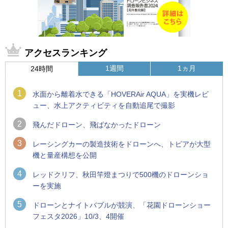
アクセスランキング
1週間
1ヵ月
24時間
1
水面から離着水できる「HOVERAir AQUA」を実機レビ
ュー、水上アクティビティを自動追尾で撮影
2
飛んだドローン、飛ばなかったドローン
3
レーシングカーの製造技術をドローンへ、トピアが大型
機と量産構想を公開
4
レッドクリフ、秋田竿燈まつりで500機のドローンショ
ーを実施
5
ドローンとナイトバブルが競演、「花園ドローンショー
フェスタ2026」10/3、4開催