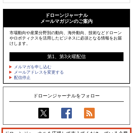
1
1
防衛装備庁「迎撃ドローン早期取得プログラム」にテラドロ
ROBOZ、北名古屋市制20周年記念で「空飛ぶLEDスクリー
ーンが採択、国産機で量産調達を目指す
ン」とドローンショーによる新演出を実施
ドローンジャーナル
メールマガジンのご案内
2
2
飛んだドローン、飛ばなかったドローン
防衛装備庁「迎撃ドローン早期取得プログラム」にテラドロ
ーンが採択、国産機で量産調達を目指す
市場動向や産業分野別の動向、海外動向、技術などドローン
3
ドローンとナイトバブルが競演、「花園ドローンショーフェ
やロボティクスを活用したビジネスに必須となる情報をお届
3
スタ2026」10/3、4開催
サザンビーチちがさき花火大会で「復活の花火」打ち上げ、
けします。
キリンビールがライブ中継と連動した支援企画
4
水面から離着水できる「HOVERAir AQUA」を実機レビュー、
第1、第3火曜配信
4
水上アクティビティを自動追尾で撮影
ロボデックス、2時間超の飛行を目指す新型水素燃料電池ドロ
ーンを公開
メルマガを申し込む
5
レーシングカーの製造技術をドローンへ、トピアが大型機と
メールアドレスを変更する
5
配信停止
量産構想を公開
防衛だけではない、測量から屋内点検まで展開するテラドロ
ーンのソリューション
ドローンジャーナルをフォロー