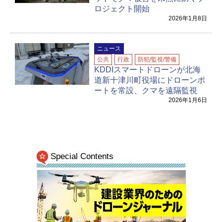
ロジェクト開始
2026年1月8日
ニュース
公共
行政
防犯/監視/警備
KDDIスマートドローンが北海
道新十津川町役場にドローンポ
ートを常設、クマを遠隔監視
2026年1月6日
Special Contents