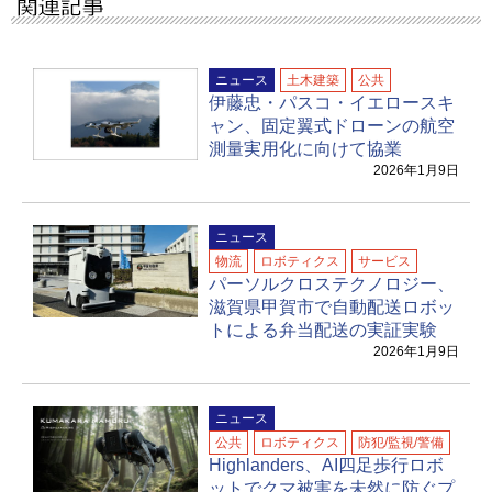
ニュース
土木建築
公共
伊藤忠・パスコ・イエロースキ
ャン、固定翼式ドローンの航空
測量実用化に向けて協業
2026年1月9日
ニュース
物流
ロボティクス
サービス
パーソルクロステクノロジー、
滋賀県甲賀市で自動配送ロボッ
トによる弁当配送の実証実験
2026年1月9日
ニュース
公共
ロボティクス
防犯/監視/警備
Highlanders、AI四足歩行ロボ
ットでクマ被害を未然に防ぐプ