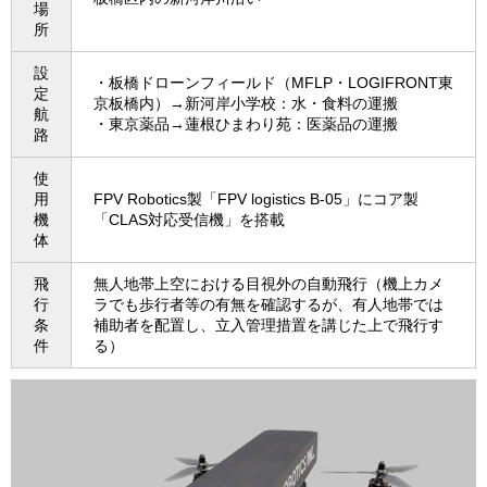
場
所
設
・板橋ドローンフィールド（MFLP・LOGIFRONT東
定
京板橋内）→新河岸小学校：水・食料の運搬
航
・東京薬品→蓮根ひまわり苑：医薬品の運搬
路
使
用
FPV Robotics製「FPV logistics B-05」にコア製
機
「CLAS対応受信機」を搭載
体
飛
無人地帯上空における目視外の自動飛行（機上カメ
行
ラでも歩行者等の有無を確認するが、有人地帯では
条
補助者を配置し、立入管理措置を講じた上で飛行す
件
る）