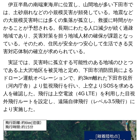
伊豆半島の南端東海岸に位置し、山間地が多い下田市で
は、土砂崩れなどの小規模災害が頻発している。地震など
の大規模災害時には多くの集落が孤立し、救援に時間がか
かることが予想される。長期にわたる人口減少が続く過疎
地域であり、災害対策を担う地域人材の確保が課題となっ
ている。そのため、住民が安全かつ安心して生活できる災
害対応体制の確立が求められている。
実証では、災害時に孤立する可能性のある地域のひとつ
である上大沢地区を被災地と定め、下田市消防団員による
ドローン運航オペレーションで、約3km離れた下田市役所
（河内庁舎）より監視飛行を行い、上空よりSOSを求める
人を確認した。飛行は上空電波（4G LTE）を利用した目視
外飛行ルートを設定し、遠隔自律飛行（レベル3.5飛行）に
より実施した。