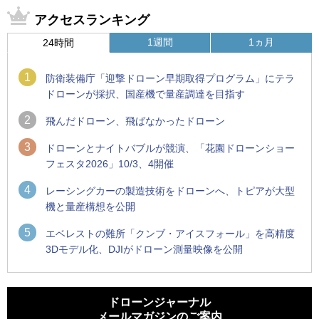
アクセスランキング
1週間
1ヵ月
24時間
1
防衛装備庁「迎撃ドローン早期取得プログラム」にテラ
ドローンが採択、国産機で量産調達を目指す
2
飛んだドローン、飛ばなかったドローン
3
ドローンとナイトバブルが競演、「花園ドローンショー
フェスタ2026」10/3、4開催
4
レーシングカーの製造技術をドローンへ、トピアが大型
機と量産構想を公開
5
エベレストの難所「クンブ・アイスフォール」を高精度
3Dモデル化、DJIがドローン測量映像を公開
1
1
ROBOZ、北名古屋市制20周年記念で「空飛ぶLEDスクリー
ROBOZ、北名古屋市制20周年記念で「空飛ぶLEDスクリー
ン」とドローンショーによる新演出を実施
ン」とドローンショーによる新演出を実施
ドローンジャーナル
メールマガジンのご案内