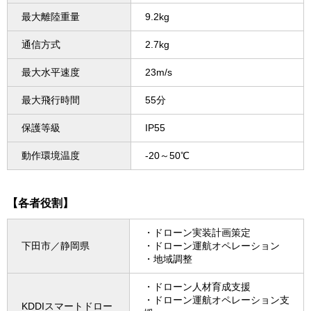
最大離陸重量
9.2kg
通信方式
2.7kg
最大水平速度
23m/s
最大飛行時間
55分
保護等級
IP55
動作環境温度
-20～50℃
【各者役割】
・ドローン実装計画策定
下田市／静岡県
・ドローン運航オペレーション
・地域調整
・ドローン人材育成支援
・ドローン運航オペレーション支
KDDIスマートドロー