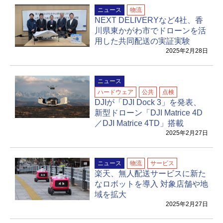
ニュース
物流
NEXT DELIVERYなど4社、香
川県東かがわ市でドローンを活
用した共同配送の実証実験
2025年2月28日
ニュース
ハードウェア
公共
点検
DJIが「DJI Dock 3」を発表、
新型ドローン「DJI Matrice 4D
／DJI Matrice 4TD」搭載
2025年2月27日
ニュース
物流
サービス
楽天、無人配送サービスに新た
なロボットを導入 対象店舗や地
域を拡大
2025年2月27日