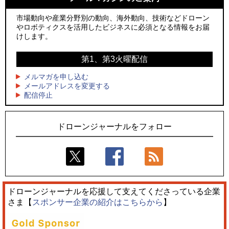
2
2
防衛装備庁「迎撃ドローン早期取得プログラム」にテラドロ
国産AUVを社会実装へ、スタートアップ「BlueArch株式会
ーンが採択、国産機で量産調達を目指す
社」設立
市場動向や産業分野別の動向、海外動向、技術などドローン
やロボティクスを活用したビジネスに必須となる情報をお届
3
3
レッドクリフ、足利花火大会で映画『スパイダーマン』や
防衛装備庁「迎撃ドローン早期取得プログラム」にテラドロ
けします。
「M!LK」とのコラボドローンショー8/1開催
ーンが採択、国産機で量産調達を目指す
第1、第3火曜配信
4
4
ドローンとナイトバブルが競演、「花園ドローンショーフェ
サザンビーチちがさき花火大会で「復活の花火」打ち上げ、
スタ2026」10/3、4開催
キリンビールがライブ中継と連動した支援企画
メルマガを申し込む
メールアドレスを変更する
5
5
配信停止
飛んだドローン、飛ばなかったドローン
ロボデックス、2時間超の飛行を目指す新型水素燃料電池ドロ
ーンを公開
ドローンジャーナルをフォロー
ドローンジャーナルを応援して支えてくださっている企業
さま【
スポンサー企業の紹介はこちらから
】