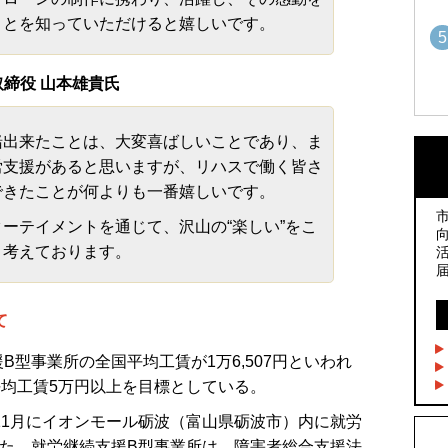
ことを知っていただけると嬉しいです。
5
締役 山本雄貴氏
1
1
出来たことは、大変喜ばしいことであり、ま
労支援があると思いますが、リハスで働く皆さ
できたことが何よりも一番嬉しいです。
2
2
ーテイメントを通じて、沢山の“楽しい”をこ
と考えております。
3
3
て
型事業所の全国平均工賃が1万6,507円といわれ
4
4
平均工賃5万円以上を目標としている。
5
11月にイオンモール砺波（富山県砺波市）内に就労
5
した。就労継続支援B型事業所は、障害者総合支援法