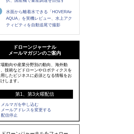
択、国産機で量産調達を目指す
水面から離着水できる「HOVERAir
AQUA」を実機レビュー、水上アク
ティビティを自動追尾で撮影
防衛装備庁「迎撃ドローン早期取得プロ
ROBOZ、北名古屋市制20周年記念で「空
グラム」にテラドローンが採択、国産機
飛ぶLEDスクリーン」とドローンショー
ドローンジャーナル
で量産調達を目指す
による新演出を実施
メールマガジンのご案内
ROBOZ、北名古屋市制20周年記念で「空
防衛装備庁「迎撃ドローン早期取得プロ
市場動向や産業分野別の動向、海外動
飛ぶLEDスクリーン」とドローンショー
グラム」にテラドローンが採択、国産機
向、技術などドローンやロボティクスを
活用したビジネスに必須となる情報をお
による新演出を実施
で量産調達を目指す
届けします。
レッドクリフ、足利花火大会で映画『ス
サザンビーチちがさき花火大会で「復活
パイダーマン』や「M!LK」とのコラボド
の花火」打ち上げ、キリンビールがライ
第1、第3火曜配信
ローンショー8/1開催
ブ中継と連動した支援企画
メルマガを申し込む
メールアドレスを変更する
飛んだドローン、飛ばなかったドローン
国産AUVを社会実装へ、スタートアップ
配信停止
「BlueArch株式会社」設立
ドローンとナイトバブルが競演、「花園
ドローンショーフェスタ2026」10/3、4
ロボデックス、2時間超の飛行を目指す新
ドローンジャーナルをフォロー