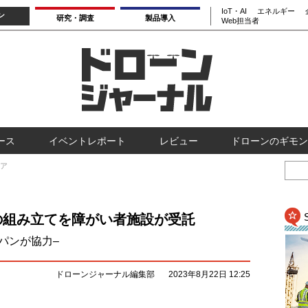
IoT・AI
エネルギー
ン
研究・調査
製品導入
Web担当者
ース
イベントレポート
レビュー
ドローンのギモン
ア
の組み立てを障がい者施設が受託
パンが協力–
ドローンジャーナル編集部
2023年8月22日 12:25