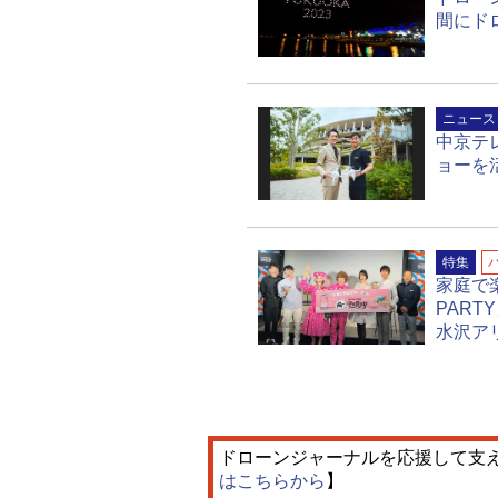
間にド
ニュース
中京テ
ョーを
特集
家庭で楽
PAR
水沢ア
ドローンジャーナルを応援して支
はこちらから
】