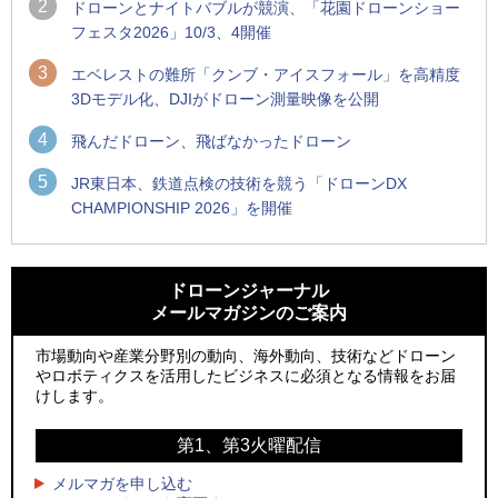
2
ドローンとナイトバブルが競演、「花園ドローンショー
フェスタ2026」10/3、4開催
3
エベレストの難所「クンブ・アイスフォール」を高精度
3Dモデル化、DJIがドローン測量映像を公開
4
飛んだドローン、飛ばなかったドローン
5
JR東日本、鉄道点検の技術を競う「ドローンDX
CHAMPIONSHIP 2026」を開催
1
1
ROBOZ、北名古屋市制20周年記念で「空飛ぶLEDスクリー
ROBOZ、北名古屋市制20周年記念で「空飛ぶLEDスクリー
ン」とドローンショーによる新演出を実施
ン」とドローンショーによる新演出を実施
ドローンジャーナル
メールマガジンのご案内
2
2
防衛装備庁「迎撃ドローン早期取得プログラム」にテラドロ
国産AUVを社会実装へ、スタートアップ「BlueArch株式会
ーンが採択、国産機で量産調達を目指す
社」設立
市場動向や産業分野別の動向、海外動向、技術などドローン
やロボティクスを活用したビジネスに必須となる情報をお届
3
3
レッドクリフ、足利花火大会で映画『スパイダーマン』や
防衛装備庁「迎撃ドローン早期取得プログラム」にテラドロ
けします。
「M!LK」とのコラボドローンショー8/1開催
ーンが採択、国産機で量産調達を目指す
第1、第3火曜配信
4
4
ドローンとナイトバブルが競演、「花園ドローンショーフェ
サザンビーチちがさき花火大会で「復活の花火」打ち上げ、
スタ2026」10/3、4開催
キリンビールがライブ中継と連動した支援企画
メルマガを申し込む