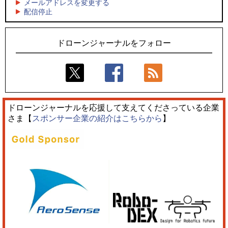
メールアドレスを変更する
5
5
配信停止
そらとぶタクシー、ハイブリッドeVTOL開発のPLANA社と独
ロボデックス、2時間超の飛行を目指す新型水素燃料電池ドロ
占契約
ーンを公開
ドローンジャーナルをフォロー
ドローンジャーナルを応援して支えてくださっている企業
さま【
スポンサー企業の紹介はこちらから
】