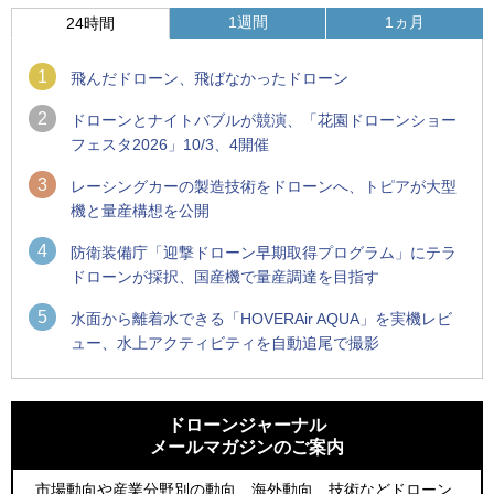
1週間
1ヵ月
24時間
1
飛んだドローン、飛ばなかったドローン
2
ドローンとナイトバブルが競演、「花園ドローンショー
フェスタ2026」10/3、4開催
3
レーシングカーの製造技術をドローンへ、トピアが大型
機と量産構想を公開
4
防衛装備庁「迎撃ドローン早期取得プログラム」にテラ
ドローンが採択、国産機で量産調達を目指す
5
水面から離着水できる「HOVERAir AQUA」を実機レビ
ュー、水上アクティビティを自動追尾で撮影
1
1
防衛装備庁「迎撃ドローン早期取得プログラム」にテラドロ
ROBOZ、北名古屋市制20周年記念で「空飛ぶLEDスクリー
ーンが採択、国産機で量産調達を目指す
ン」とドローンショーによる新演出を実施
ドローンジャーナル
メールマガジンのご案内
2
2
ROBOZ、北名古屋市制20周年記念で「空飛ぶLEDスクリー
防衛装備庁「迎撃ドローン早期取得プログラム」にテラドロ
ン」とドローンショーによる新演出を実施
ーンが採択、国産機で量産調達を目指す
市場動向や産業分野別の動向、海外動向、技術などドローン