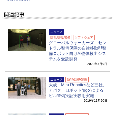
ニュース
防犯/監視/警備
ソフトウェア
グローバルウォーカーズ、セン
トラル警備保障の自律移動型警
備ロボット向けAI物体検出シス
テムを受託開発
2020年7月9日
ニュース
防犯/監視/警備
大成、Mira Roboticsなど三社、
アバターロボット“ugo”による
ビル警備実証実験を実施
2019年11月20日