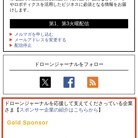
やロボティクスを活用したビジネスに必須となる情報をお届
3
3
レッドクリフ、足利花火大会で映画『スパイダーマン』や
サザンビーチちがさき花火大会で「復活の花火」打ち上げ、
けします。
「M!LK」とのコラボドローンショー8/1開催
キリンビールがライブ中継と連動した支援企画
第1、第3火曜配信
4
4
飛んだドローン、飛ばなかったドローン
国産AUVを社会実装へ、スタートアップ「BlueArch株式会
社」設立
メルマガを申し込む
5
ドローンとナイトバブルが競演、「花園ドローンショーフェ
メールアドレスを変更する
5
配信停止
スタ2026」10/3、4開催
ロボデックス、2時間超の飛行を目指す新型水素燃料電池ドロ
ーンを公開
ドローンジャーナルをフォロー
ドローンジャーナルを応援して支えてくださっている企業
さま【
スポンサー企業の紹介はこちらから
】