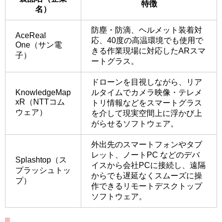
特徴
名）
防塵・防滴、ヘルメット装着対
AceReal
応、40度の高温環境でも使用で
One（サン電
きる作業現場に対応したARスマ
子）
ートグラス。
ドローンを目視しながら、リア
KnowledgeMap
ルタイムでカメラ映像・テレメ
xR（NTTコム
トリ情報などをスマートグラス
ウェア）
を介して現実空間上に浮かび上
がらせるソフトウェア。
外出先のスマートフォンやタブ
レット、ノートPC などのデバ
Splashtop（ス
イスから会社PCに接続し、遠隔
プラッシュトッ
からでも遅延なくスムーズに操
プ）
作できるリモートデスクトップ
ソフトウェア。