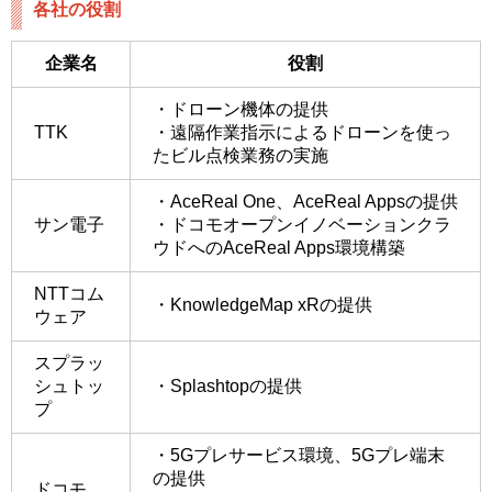
各社の役割
企業名
役割
・ドローン機体の提供
TTK
・遠隔作業指示によるドローンを使っ
たビル点検業務の実施
・AceReal One、AceReal Appsの提供
サン電子
・ドコモオープンイノベーションクラ
ウドへのAceReal Apps環境構築
NTTコム
・KnowledgeMap xRの提供
ウェア
スプラッ
シュトッ
・Splashtopの提供
プ
・5Gプレサービス環境、5Gプレ端末
の提供
ドコモ