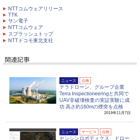
NTTコムウェアリリース
TTK
サン電子
NTTコムウェア
スプラッシュトップ
NTTドコモ東北支社
ニュース
点検
テラドローン、グループ企業
Terra Inspectioneeringと共同で
UAV非破壊検査の実証実験に成
功 高さ約160mの煙突を点検
2019年11月7日
ニュース
サービス
点検
センシンロボティクス、ドロー