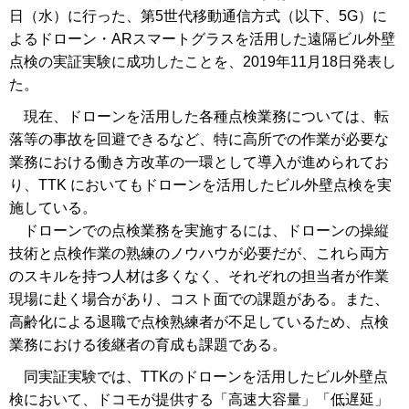
日（水）に行った、第5世代移動通信方式（以下、5G）に
よるドローン・ARスマートグラスを活用した遠隔ビル外壁
点検の実証実験に成功したことを、2019年11月18日発表し
た。
現在、ドローンを活用した各種点検業務については、転
落等の事故を回避できるなど、特に高所での作業が必要な
業務における働き方改革の一環として導入が進められてお
り、TTK においてもドローンを活用したビル外壁点検を実
施している。
ドローンでの点検業務を実施するには、ドローンの操縦
技術と点検作業の熟練のノウハウが必要だが、これら両方
のスキルを持つ人材は多くなく、それぞれの担当者が作業
現場に赴く場合があり、コスト面での課題がある。また、
高齢化による退職で点検熟練者が不足しているため、点検
業務における後継者の育成も課題である。
同実証実験では、TTKのドローンを活用したビル外壁点
検において、ドコモが提供する「高速大容量」「低遅延」