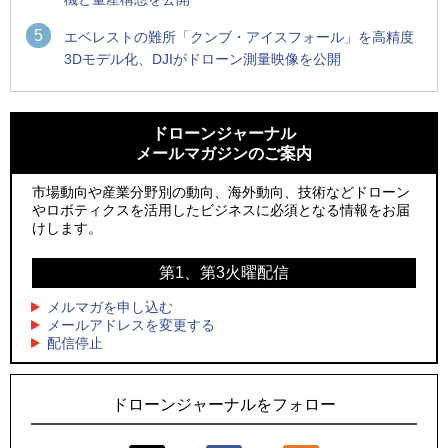
5
エベレストの難所「クンブ・アイスフォール」を高精度
3Dモデル化、DJIがドローン測量映像を公開
1
1
ROBOZ、北名古屋市制20周年記念で「空飛ぶLEDスクリー
ROBOZ、北名古屋市制20周年記念で「空飛ぶLEDスクリー
ン」とドローンショーによる新演出を実施
ン」とドローンショーによる新演出を実施
ドローンジャーナル
メールマガジンのご案内
2
2
防衛装備庁「迎撃ドローン早期取得プログラム」にテラドロ
国産AUVを社会実装へ、スタートアップ「BlueArch株式会
ーンが採択、国産機で量産調達を目指す
社」設立
市場動向や産業分野別の動向、海外動向、技術などドローン
やロボティクスを活用したビジネスに必須となる情報をお届
3
3
レッドクリフ、足利花火大会で映画『スパイダーマン』や
防衛装備庁「迎撃ドローン早期取得プログラム」にテラドロ
けします。
「M!LK」とのコラボドローンショー8/1開催
ーンが採択、国産機で量産調達を目指す
第1、第3火曜配信
4
4
ドローンとナイトバブルが競演、「花園ドローンショーフェ
サザンビーチちがさき花火大会で「復活の花火」打ち上げ、
スタ2026」10/3、4開催
キリンビールがライブ中継と連動した支援企画
メルマガを申し込む
メールアドレスを変更する
5
5
配信停止
飛んだドローン、飛ばなかったドローン
ロボデックス、2時間超の飛行を目指す新型水素燃料電池ドロ
ーンを公開
ドローンジャーナルをフォロー