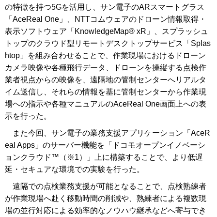
の特徴を持つ5Gを活用し、サン電子のARスマートグラス
「AceReal One」、NTTコムウェアのドローン情報取得・
表示ソフトウェア「KnowledgeMap® xR」、スプラッシュ
トップのクラウド型リモートデスクトップサービス「Splas
htop」を組み合わせることで、作業現場におけるドローン
カメラ映像や各種飛行データ、ドローンを操縦する点検作
業者視点からの映像を、遠隔地の管制センターへリアルタ
イム送信し、それらの情報を基に管制センターから作業現
場への指示や各種マニュアルのAceReal One画面上への表
示を行った。
また今回、サン電子の業務支援アプリケーション「AceR
eal Apps」のサーバー機能を「ドコモオープンイノベーシ
ョンクラウド™（※1）」上に構築することで、より低遅
延・セキュアな環境での実験を行った。
遠隔での点検業務支援が可能となることで、点検熟練者
が作業現場へ赴く移動時間の削減や、熟練者による複数現
場の並行対応による効率的なノウハウ継承などへ寄与でき