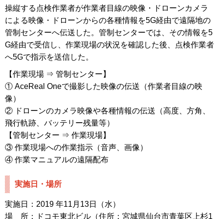
操縦する点検作業者が作業者目線の映像・ドローンカメラ
による映像・ドローンからの各種情報を5G経由で遠隔地の
管制センターへ伝送した。管制センターでは、その情報を5
G経由で受信し、作業現場の状況を確認した後、点検作業者
へ5Gで指示を送信した。
【作業現場 ⇒ 管制センター】
① AceReal Oneで撮影した映像の伝送（作業者目線の映
像）
② ドローンのカメラ映像や各種情報の伝送（高度、方角、
飛行軌跡、バッテリー残量等）
【管制センター ⇒ 作業現場】
③ 作業現場への作業指示（音声、画像）
④ 作業マニュアルの遠隔配布
実施日・場所
実施日：2019 年11月13日（水）
場 所：ドコモ東北ビル（住所：宮城県仙台市青葉区上杉1