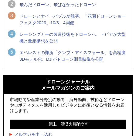
2
飛んだドローン、飛ばなかったドローン
3
ドローンとナイトバブルが競演、「花園ドローンショー
フェスタ2026」10/3、4開催
4
レーシングカーの製造技術をドローンへ、トピアが大型
機と量産構想を公開
5
エベレストの難所「クンブ・アイスフォール」を高精度
3Dモデル化、DJIがドローン測量映像を公開
1
1
ROBOZ、北名古屋市制20周年記念で「空飛ぶLEDスクリー
ROBOZ、北名古屋市制20周年記念で「空飛ぶLEDスクリー
ン」とドローンショーによる新演出を実施
ン」とドローンショーによる新演出を実施
ドローンジャーナル
メールマガジンのご案内
2
2
防衛装備庁「迎撃ドローン早期取得プログラム」にテラドロ
国産AUVを社会実装へ、スタートアップ「BlueArch株式会
ーンが採択、国産機で量産調達を目指す
社」設立
市場動向や産業分野別の動向、海外動向、技術などドローン
やロボティクスを活用したビジネスに必須となる情報をお届
3
3
レッドクリフ、足利花火大会で映画『スパイダーマン』や
防衛装備庁「迎撃ドローン早期取得プログラム」にテラドロ
けします。
「M!LK」とのコラボドローンショー8/1開催
ーンが採択、国産機で量産調達を目指す
第1、第3火曜配信
4
4
ドローンとナイトバブルが競演、「花園ドローンショーフェ
サザンビーチちがさき花火大会で「復活の花火」打ち上げ、
スタ2026」10/3、4開催
キリンビールがライブ中継と連動した支援企画
メルマガを申し込む