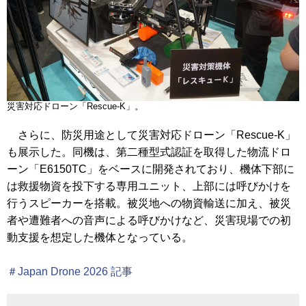
災害対応ドローン「Rescue-K」。
さらに、防災用途として災害対応ドローン「Rescue-K」
も展示した。同機は、第二種型式認証を取得した物流ドロ
ーン「E6150TC」をベースに開発されており、機体下部に
は救援物資を投下する専用ユニット、上部には呼びかけを
行うスピーカーを搭載。被災地への物資輸送に加え、被災
者や遭難者への音声による呼びかけなど、災害現場での初
動支援を想定した機体となっている。
＃Japan Drone 2026 記事