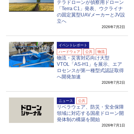
テラドローンが偵察用ドローン
「Terra C1」発表、ウクライナ
の固定翼型UAVメーカーとJV設
立へ
2026年7月2日
イベントレポート
ハードウェア
公共
物流
物流・災害対応向け大型
VTOL「AS-H1」を展示、エア
ロセンスが第一種型式認証取得
へ開発加速
2026年7月2日
ニュース
公共
リベラウェア、防災・安全保障
領域に対応する国産ドローン開
発体制の構築を開始
2026年7月1日