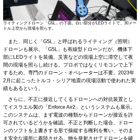
ライティングドローン「G5L」の下面。白い部分がLEDライトで、30メー
トル上空から現場を照らす。
また、同じく「G5L」と呼ばれるライティング（照明）
ドローンも展示。「G5L」も有線型ドローンだが、機体下
部にLEDライトを装備。災害などの現場上空に滞空して夜
間の現場を照らし続ける。プロポではなくリモコンで上下
するため、専門のドローン・オペレーターは不要。2023年
2月に起こったトルコ・シリア地震の現場活動で使われた実
績もあるという。
さらに、不正に接近してくるドローンへの対抗装置とし
てイスラエル製の「Enforce Air2」というシステムも展示。
このシステムは、まず電波の種類からドローンが接近を許
可されているどうかを確認。不正と判断した場合、ドロー
ンのソフトを上書きする形で操縦する権利を奪い、そのま
ま安全な場所に着陸させる。物を発射させてドローンを破