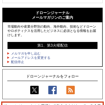
1
1
防衛装備庁「迎撃ドローン早期取得プログラム」にテラドロ
ROBOZ、北名古屋市制20周年記念で「空飛ぶLEDスクリー
ーンが採択、国産機で量産調達を目指す
ン」とドローンショーによる新演出を実施
ドローンジャーナル
メールマガジンのご案内
2
2
水面から離着水できる「HOVERAir AQUA」を実機レビュー、
防衛装備庁「迎撃ドローン早期取得プログラム」にテラドロ
水上アクティビティを自動追尾で撮影
ーンが採択、国産機で量産調達を目指す
市場動向や産業分野別の動向、海外動向、技術などドローン
やロボティクスを活用したビジネスに必須となる情報をお届
3
3
飛んだドローン、飛ばなかったドローン
水面から離着水できる「HOVERAir AQUA」を実機レビュー、
けします。
水上アクティビティを自動追尾で撮影
4
ドローンとナイトバブルが競演、「花園ドローンショーフェ
第1、第3火曜配信
4
スタ2026」10/3、4開催
サザンビーチちがさき花火大会で「復活の花火」打ち上げ、
キリンビールがライブ中継と連動した支援企画
メルマガを申し込む
5
レーシングカーの製造技術をドローンへ、トピアが大型機と
メールアドレスを変更する
5
配信停止
量産構想を公開
飛んだドローン、飛ばなかったドローン
ドローンジャーナルをフォロー