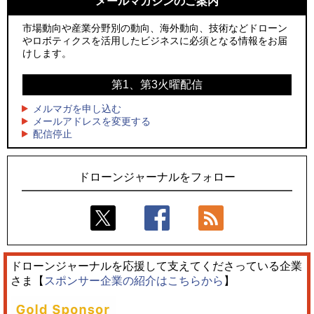
メールマガジンのご案内
2
2
防衛装備庁「迎撃ドローン早期取得プログラム」にテラドロ
国産AUVを社会実装へ、スタートアップ「BlueArch株式会
ーンが採択、国産機で量産調達を目指す
社」設立
市場動向や産業分野別の動向、海外動向、技術などドローン
やロボティクスを活用したビジネスに必須となる情報をお届
3
3
レッドクリフ、足利花火大会で映画『スパイダーマン』や
防衛装備庁「迎撃ドローン早期取得プログラム」にテラドロ
けします。
「M!LK」とのコラボドローンショー8/1開催
ーンが採択、国産機で量産調達を目指す
第1、第3火曜配信
4
4
ドローンとナイトバブルが競演、「花園ドローンショーフェ
サザンビーチちがさき花火大会で「復活の花火」打ち上げ、
スタ2026」10/3、4開催
キリンビールがライブ中継と連動した支援企画
メルマガを申し込む
メールアドレスを変更する
5
5
配信停止
そらとぶタクシー、ハイブリッドeVTOL開発のPLANA社と独
ロボデックス、2時間超の飛行を目指す新型水素燃料電池ドロ
占契約
ーンを公開
ドローンジャーナルをフォロー
ドローンジャーナルを応援して支えてくださっている企業
さま【
スポンサー企業の紹介はこちらから
】