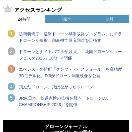
アクセスランキング
1週間
1ヵ月
24時間
1
防衛装備庁「迎撃ドローン早期取得プログラム」にテラ
ドローンが採択、国産機で量産調達を目指す
2
ドローンとナイトバブルが競演、「花園ドローンショー
フェスタ2026」10/3、4開催
3
エベレストの難所「クンブ・アイスフォール」を高精度
3Dモデル化、DJIがドローン測量映像を公開
4
飛んだドローン、飛ばなかったドローン
5
JR東日本、鉄道点検の技術を競う「ドローンDX
CHAMPIONSHIP 2026」を開催
1
1
ROBOZ、北名古屋市制20周年記念で「空飛ぶLEDスクリー
ROBOZ、北名古屋市制20周年記念で「空飛ぶLEDスクリー
ン」とドローンショーによる新演出を実施
ン」とドローンショーによる新演出を実施
ドローンジャーナル