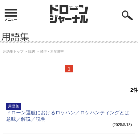
用語集トップ
障害
飛行・運航障害
1
2
件
用語集
ドローン運航におけるロケハン／ロケハンティングとは
意味／解説／説明
(2025/5/13)