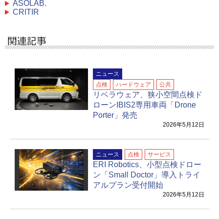
ASOLAB.
CRITIR
ニュース
点検
ハードウェア
公共
リベラウェア、狭小空間点検ド
ローンIBIS2専用車両「Drone
Porter」発売
2026年5月12日
ニュース
点検
サービス
ERI Robotics、⼩型点検ドロー
ン「Small Doctor」導⼊トライ
アルプラン受付開始
2026年5月12日