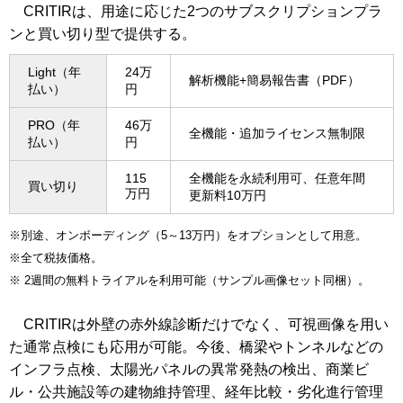
CRITIRは、用途に応じた2つのサブスクリプションプラ
ンと買い切り型で提供する。
Light（年
24万
解析機能+簡易報告書（PDF）
払い）
円
PRO（年
46万
全機能・追加ライセンス無制限
払い）
円
115
全機能を永続利用可、任意年間
買い切り
万円
更新料10万円
※別途、オンボーディング（5～13万円）をオプションとして用意。
※全て税抜価格。
※ 2週間の無料トライアルを利用可能（サンプル画像セット同梱）。
CRITIRは外壁の赤外線診断だけでなく、可視画像を用い
た通常点検にも応用が可能。今後、橋梁やトンネルなどの
インフラ点検、太陽光パネルの異常発熱の検出、商業ビ
ル・公共施設等の建物維持管理、経年比較・劣化進行管理