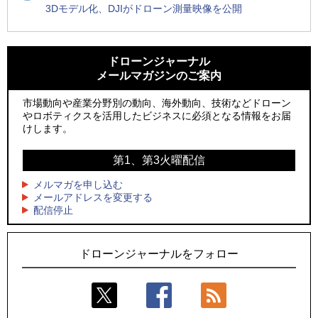
3Dモデル化、DJIがドローン測量映像を公開
1
1
ROBOZ、北名古屋市制20周年記念で「空飛ぶLEDスクリー
ROBOZ、北名古屋市制20周年記念で「空飛ぶLEDスクリー
ン」とドローンショーによる新演出を実施
ン」とドローンショーによる新演出を実施
ドローンジャーナル
メールマガジンのご案内
2
2
防衛装備庁「迎撃ドローン早期取得プログラム」にテラドロ
国産AUVを社会実装へ、スタートアップ「BlueArch株式会
ーンが採択、国産機で量産調達を目指す
社」設立
市場動向や産業分野別の動向、海外動向、技術などドローン
やロボティクスを活用したビジネスに必須となる情報をお届
3
3
レッドクリフ、足利花火大会で映画『スパイダーマン』や
防衛装備庁「迎撃ドローン早期取得プログラム」にテラドロ
けします。
「M!LK」とのコラボドローンショー8/1開催
ーンが採択、国産機で量産調達を目指す
第1、第3火曜配信
4
4
ドローンとナイトバブルが競演、「花園ドローンショーフェ
サザンビーチちがさき花火大会で「復活の花火」打ち上げ、
スタ2026」10/3、4開催
キリンビールがライブ中継と連動した支援企画
メルマガを申し込む
メールアドレスを変更する
5
5
配信停止
飛んだドローン、飛ばなかったドローン
ロボデックス、2時間超の飛行を目指す新型水素燃料電池ドロ
ーンを公開
ドローンジャーナルをフォロー