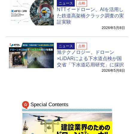
ニュース
点検
NTTイードローン、AIを活用し
た鉄道高架橋クラック調査の実
証実験
2026年5月8日
ニュース
点検
旭テクノロジー、ドローン
×LiDARによる下水道点検が国
交省「下水道応用研究」に採択
2026年5月8日
Special Contents