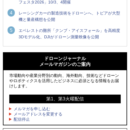
フェスタ2026」10/3、4開催
4
レーシングカーの製造技術をドローンへ、トピアが大型
機と量産構想を公開
5
エベレストの難所「クンブ・アイスフォール」を高精度
3Dモデル化、DJIがドローン測量映像を公開
1
1
ROBOZ、北名古屋市制20周年記念で「空飛ぶLEDスクリー
ROBOZ、北名古屋市制20周年記念で「空飛ぶLEDスクリー
ン」とドローンショーによる新演出を実施
ン」とドローンショーによる新演出を実施
ドローンジャーナル
メールマガジンのご案内
2
2
防衛装備庁「迎撃ドローン早期取得プログラム」にテラドロ
国産AUVを社会実装へ、スタートアップ「BlueArch株式会
ーンが採択、国産機で量産調達を目指す
社」設立
市場動向や産業分野別の動向、海外動向、技術などドローン
やロボティクスを活用したビジネスに必須となる情報をお届
3
3
レッドクリフ、足利花火大会で映画『スパイダーマン』や
防衛装備庁「迎撃ドローン早期取得プログラム」にテラドロ
けします。
「M!LK」とのコラボドローンショー8/1開催
ーンが採択、国産機で量産調達を目指す
第1、第3火曜配信
4
4
ドローンとナイトバブルが競演、「花園ドローンショーフェ
サザンビーチちがさき花火大会で「復活の花火」打ち上げ、
スタ2026」10/3、4開催
キリンビールがライブ中継と連動した支援企画
メルマガを申し込む
メールアドレスを変更する
5
5
配信停止
飛んだドローン、飛ばなかったドローン
ロボデックス、2時間超の飛行を目指す新型水素燃料電池ドロ
ーンを公開