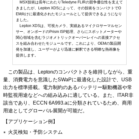
MSX技術は長年にわたりTeledyne FLIRの競争優位性を支えて
きましたが、Lepton XDSによって、その技術をコンパクトでO
EM向けに最適化されたモジュールとして提供できるようになり
ました。
Lepton XDSは、可視カメラ、実績あるマイクロサーマルセン
サー、オンボードのPrism ISP処理、さらにスポットメーターや
関心領域を含むラジオメトリックオーバーレイへの直接アクセ
スを組み合わせたモジュールです。これにより、OEMの製品開
発を加速し、ユーザーがより迅速に解釈できる明瞭な熱画像を
提供します。
この製品は、Leptonのコンパクトさを維持しながら、重
量、消費電力を意識したSWaPに最適化した設計で、USB
出力を標準搭載。電力制約のあるバッテリー駆動機器や常
時監視用途などへの組み込みに適している。また、ITAR非
該当であり、ECCN 6A993.aに分類されているため、商用
用途としてグローバル展開が可能だ。
【アプリケーション例】
火災検知・予防システム