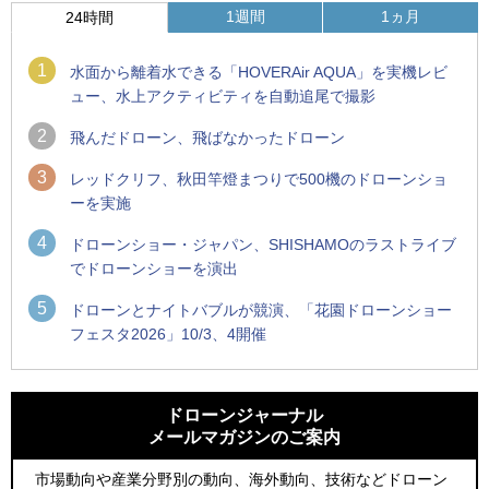
1週間
1ヵ月
24時間
1
水面から離着水できる「HOVERAir AQUA」を実機レビ
ュー、水上アクティビティを自動追尾で撮影
2
飛んだドローン、飛ばなかったドローン
3
レッドクリフ、秋田竿燈まつりで500機のドローンショ
ーを実施
4
ドローンショー・ジャパン、SHISHAMOのラストライブ
でドローンショーを演出
5
ドローンとナイトバブルが競演、「花園ドローンショー
フェスタ2026」10/3、4開催
1
1
防衛装備庁「迎撃ドローン早期取得プログラム」にテラドロ
ROBOZ、北名古屋市制20周年記念で「空飛ぶLEDスクリー
ーンが採択、国産機で量産調達を目指す
ン」とドローンショーによる新演出を実施
ドローンジャーナル
メールマガジンのご案内
2
2
水面から離着水できる「HOVERAir AQUA」を実機レビュー、
防衛装備庁「迎撃ドローン早期取得プログラム」にテラドロ
水上アクティビティを自動追尾で撮影
ーンが採択、国産機で量産調達を目指す
市場動向や産業分野別の動向、海外動向、技術などドローン