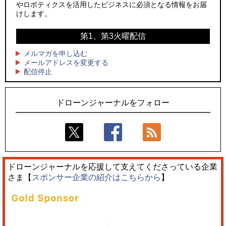
やロボティクスを活用したビジネスに必須となる情報をお届
3
3
飛んだドローン、飛ばなかったドローン
水面から離着水できる「HOVERAir AQUA」を実機レビュー、
けします。
水上アクティビティを自動追尾で撮影
4
ドローンとナイトバブルが競演、「花園ドローンショーフェ
第1、第3火曜配信
4
スタ2026」10/3、4開催
サザンビーチちがさき花火大会で「復活の花火」打ち上げ、
キリンビールがライブ中継と連動した支援企画
メルマガを申し込む
5
レーシングカーの製造技術をドローンへ、トピアが大型機と
メールアドレスを変更する
5
配信停止
量産構想を公開
飛んだドローン、飛ばなかったドローン
ドローンジャーナルをフォロー
ドローンジャーナルを応援して支えてくださっている企業
さま【
スポンサー企業の紹介はこちらから
】