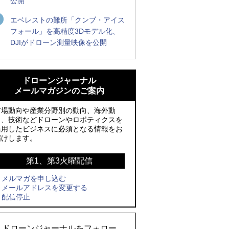
公開
エベレストの難所「クンブ・アイス
フォール」を高精度3Dモデル化、
DJIがドローン測量映像を公開
ROBOZ、北名古屋市制20周年記念で「空
ROBOZ、北名古屋市制20周年記念で「空
飛ぶLEDスクリーン」とドローンショー
飛ぶLEDスクリーン」とドローンショー
ドローンジャーナル
による新演出を実施
による新演出を実施
メールマガジンのご案内
防衛装備庁「迎撃ドローン早期取得プロ
国産AUVを社会実装へ、スタートアップ
市場動向や産業分野別の動向、海外動
グラム」にテラドローンが採択、国産機
「BlueArch株式会社」設立
向、技術などドローンやロボティクスを
活用したビジネスに必須となる情報をお
で量産調達を目指す
防衛装備庁「迎撃ドローン早期取得プロ
届けします。
レッドクリフ、足利花火大会で映画『ス
グラム」にテラドローンが採択、国産機
パイダーマン』や「M!LK」とのコラボド
で量産調達を目指す
第1、第3火曜配信
ローンショー8/1開催
メルマガを申し込む
サザンビーチちがさき花火大会で「復活
メールアドレスを変更する
ドローンとナイトバブルが競演、「花園
の花火」打ち上げ、キリンビールがライ
配信停止
ドローンショーフェスタ2026」10/3、4
ブ中継と連動した支援企画
開催
ロボデックス、2時間超の飛行を目指す新
ドローンジャーナルをフォロー