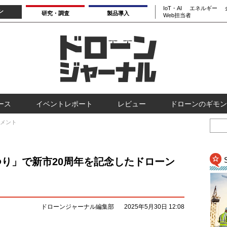
IoT・AI
エネルギー
ン
研究・調査
製品導入
Web担当者
ース
イベントレポート
レビュー
ドローンのギモン
メント
まつり」で新市20周年を記念したドローン
ドローンジャーナル編集部
2025年5月30日 12:08