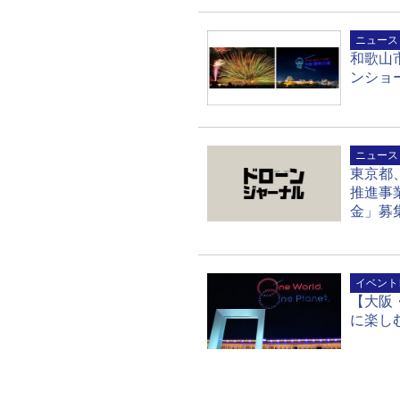
ニュース
和歌山
ンショ
ニュース
東京都
推進事
金」募
イベント
【大阪
に楽し