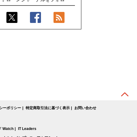
飛んだドローン、飛ばなかったドローン
型水素燃料電池ドローンを公開
シーポリシー
特定商取引法に基づく表示
お問い合わせ
Watch
IT Leaders