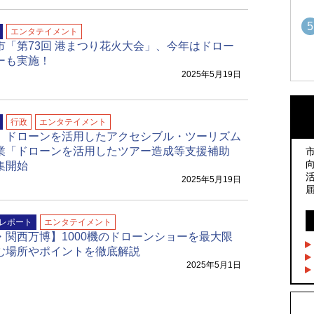
5
エンタテイメント
市「第73回 港まつり花火大会」、今年はドロー
ーも実施！
2025年5月19日
1
1
行政
エンタテイメント
、ドローンを活用したアクセシブル・ツーリズム
2
2
業「ドローンを活用したツアー造成等支援補助
集開始
2025年5月19日
3
3
レポート
エンタテイメント
・関西万博】1000機のドローンショーを最大限
4
む場所やポイントを徹底解説
4
2025年5月1日
5