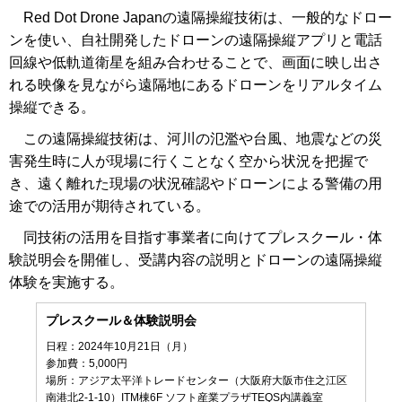
Red Dot Drone Japanの遠隔操縦技術は、一般的なドロー
ンを使い、自社開発したドローンの遠隔操縦アプリと電話
回線や低軌道衛星を組み合わせることで、画面に映し出さ
れる映像を見ながら遠隔地にあるドローンをリアルタイム
操縦できる。
この遠隔操縦技術は、河川の氾濫や台風、地震などの災
害発生時に人が現場に行くことなく空から状況を把握で
き、遠く離れた現場の状況確認やドローンによる警備の用
途での活用が期待されている。
同技術の活用を目指す事業者に向けてプレスクール・体
験説明会を開催し、受講内容の説明とドローンの遠隔操縦
体験を実施する。
プレスクール＆体験説明会
日程：2024年10月21日（月）
参加費：5,000円
場所：アジア太平洋トレードセンター（大阪府大阪市住之江区
南港北2-1-10）ITM棟6F ソフト産業プラザTEQS内講義室