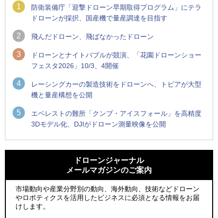
1
防衛装備庁「迎撃ドローン早期取得プログラム」にテラ
ドローンが採択、国産機で量産調達を目指す
2
飛んだドローン、飛ばなかったドローン
3
ドローンとナイトバブルが競演、「花園ドローンショー
フェスタ2026」10/3、4開催
4
レーシングカーの製造技術をドローンへ、トピアが大型
機と量産構想を公開
5
エベレストの難所「クンブ・アイスフォール」を高精度
3Dモデル化、DJIがドローン測量映像を公開
1
1
ROBOZ、北名古屋市制20周年記念で「空飛ぶLEDスクリー
ROBOZ、北名古屋市制20周年記念で「空飛ぶLEDスクリー
ン」とドローンショーによる新演出を実施
ン」とドローンショーによる新演出を実施
ドローンジャーナル
メールマガジンのご案内
2
2
防衛装備庁「迎撃ドローン早期取得プログラム」にテラドロ
国産AUVを社会実装へ、スタートアップ「BlueArch株式会
ーンが採択、国産機で量産調達を目指す
社」設立
市場動向や産業分野別の動向、海外動向、技術などドローン
やロボティクスを活用したビジネスに必須となる情報をお届
3
3
レッドクリフ、足利花火大会で映画『スパイダーマン』や
防衛装備庁「迎撃ドローン早期取得プログラム」にテラドロ
けします。
「M!LK」とのコラボドローンショー8/1開催
ーンが採択、国産機で量産調達を目指す