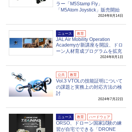
ラー「M5Stamp Fly」
「M5Atom Joystick」販売開始
2024年8月14日
ニュース
教育
JAL Air Mobility Operation
Academyが新講座を開設、ドロ
ーン人材育成プログラムを拡充
2024年8月1日
公共
教育
Vol.3 VTOLの技能証明について
の課題と実務上の対応方法の検
討
2024年7月22日
ニュース
教育
ハードウェア
ORSO、ドローン国家試験の練
習が自宅でできる「DRONE