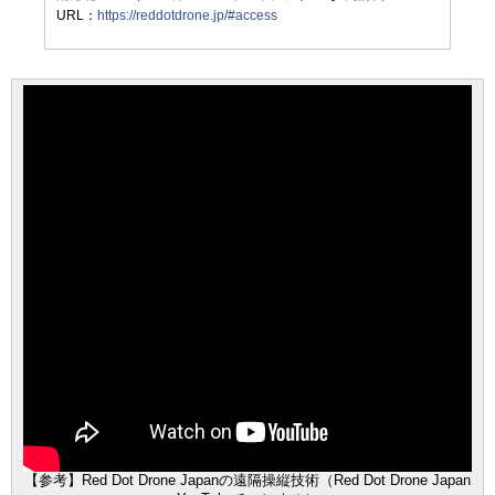
URL：
https://reddotdrone.jp/#access
【参考】Red Dot Drone Japanの遠隔操縦技術（Red Dot Drone Japan