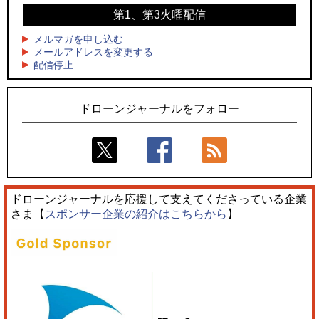
第1、第3火曜配信
4
4
ドローンとナイトバブルが競演、「花園ドローンショーフェ
サザンビーチちがさき花火大会で「復活の花火」打ち上げ、
スタ2026」10/3、4開催
キリンビールがライブ中継と連動した支援企画
メルマガを申し込む
メールアドレスを変更する
5
5
配信停止
飛んだドローン、飛ばなかったドローン
ロボデックス、2時間超の飛行を目指す新型水素燃料電池ドロ
ーンを公開
ドローンジャーナルをフォロー
ドローンジャーナルを応援して支えてくださっている企業
さま【
スポンサー企業の紹介はこちらから
】