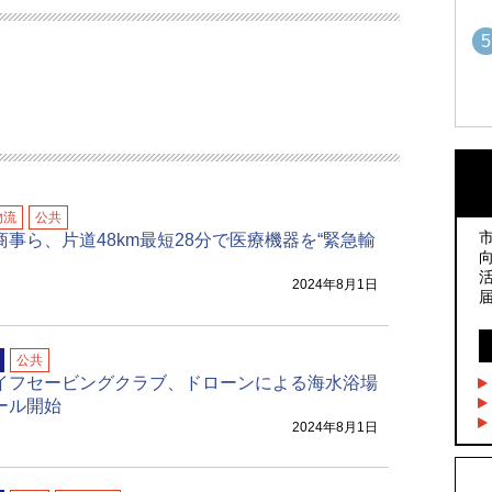
5
1
1
物流
公共
2
2
商事ら、片道48km最短28分で医療機器を“緊急輸
2024年8月1日
3
3
公共
イフセービングクラブ、ドローンによる海水浴場
ール開始
4
4
2024年8月1日
5
5