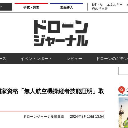
IoT・AI
エネルギー
ン
研究・調査
製品導入
Web担当者
ース
イベントレポート
レビュー
ドローンのギモン
国家資格「無人航空機操縦者技能証明」取
ドローンジャーナル編集部
2024年8月15日 13:54