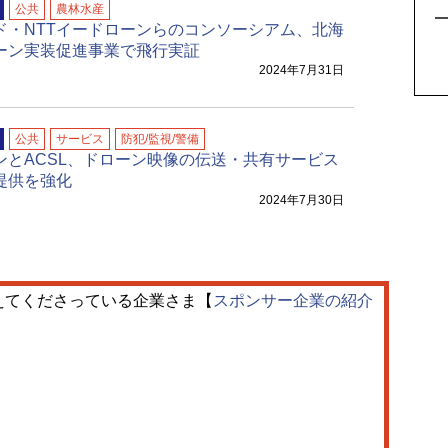
公共
農林水産
アド・NTTイードローンらのコンソーシアム、北海
ーン実装促進事業で飛行実証
2024年7月31日
公共
サービス
防犯/監視/警備
ンとACSL、ドローン映像の伝送・共有サービス
提供を強化
2024年7月30日
えてくださっている企業さま【
スポンサー企業の紹介