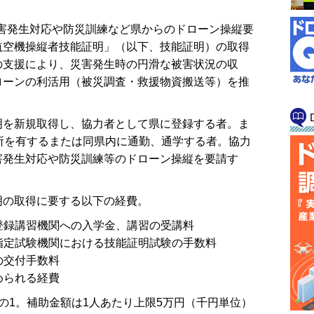
災害発生対応や防災訓練など県からのドローン操縦要
航空機操縦者技能証明」（以下、技能証明）の取得
の支援により、災害発生時の円滑な被害状況の収
ローンの利活用（被災調査・救援物資搬送等）を推
を新規取得し、協力者として県に登録する者。ま
所を有するまたは同県内に通勤、通学する者。協力
害発生対応や防災訓練等のドローン操縦を要請す
の取得に要する以下の経費。
の登録講習機関への入学金、講習の受講料
の指定試験機関における技能証明試験の手数料
の交付手数料
められる経費
1。補助金額は1人あたり上限5万円（千円単位）