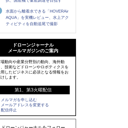
択、国産機で量産調達を目指す
水面から離着水できる「HOVERAir
AQUA」を実機レビュー、水上アク
ティビティを自動追尾で撮影
防衛装備庁「迎撃ドローン早期取得プロ
ROBOZ、北名古屋市制20周年記念で「空
グラム」にテラドローンが採択、国産機
飛ぶLEDスクリーン」とドローンショー
ドローンジャーナル
で量産調達を目指す
による新演出を実施
メールマガジンのご案内
ROBOZ、北名古屋市制20周年記念で「空
防衛装備庁「迎撃ドローン早期取得プロ
市場動向や産業分野別の動向、海外動
飛ぶLEDスクリーン」とドローンショー
グラム」にテラドローンが採択、国産機
向、技術などドローンやロボティクスを
活用したビジネスに必須となる情報をお
による新演出を実施
で量産調達を目指す
届けします。
レッドクリフ、足利花火大会で映画『ス
サザンビーチちがさき花火大会で「復活
パイダーマン』や「M!LK」とのコラボド
の花火」打ち上げ、キリンビールがライ
第1、第3火曜配信
ローンショー8/1開催
ブ中継と連動した支援企画
メルマガを申し込む
メールアドレスを変更する
飛んだドローン、飛ばなかったドローン
国産AUVを社会実装へ、スタートアップ
配信停止
「BlueArch株式会社」設立
ドローンとナイトバブルが競演、「花園
ドローンショーフェスタ2026」10/3、4
ロボデックス、2時間超の飛行を目指す新
ドローンジャーナルをフォロー