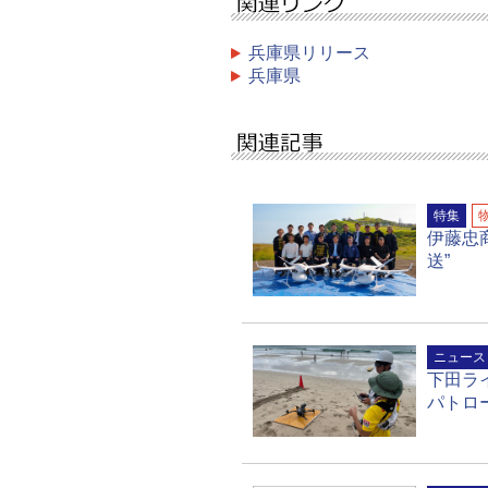
兵庫県リリース
兵庫県
特集
伊藤忠
送”
ニュース
下田ラ
パトロ