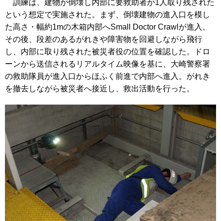
訓練は、建物が倒壊し内部に要救助者が1人取り残された
という想定で実施された。まず、倒壊建物の進入口を模し
た高さ・幅約1mの木箱内部へSmall Doctor Crawlが進入。
その後、段差のあるがれきや障害物を回避しながら飛行
し、内部に取り残された被災者役の位置を確認した。ドロ
ーンから送信されるリアルタイム映像を基に、大崎警察署
の救助隊員が進入口からほふく前進で内部へ進入。がれき
を撤去しながら被災者へ接近し、救出活動を行った。