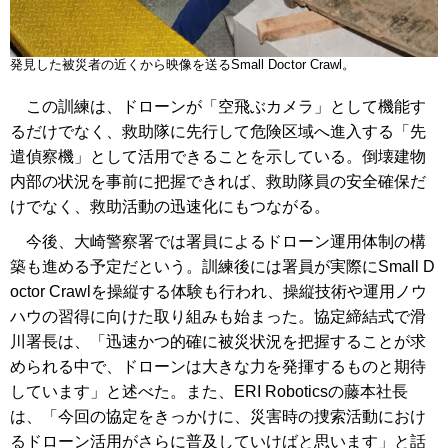
発見した被災者の近くから映像を送るSmall Doctor Crawl。
この訓練は、ドローンが「空飛ぶカメラ」として機能す
るだけでなく、救助隊に先行して危険区域へ進入する「先
遣偵察機」として活用できることを示している。倒壊建物
内部の状況を事前に把握できれば、救助隊員の安全確保だ
けでなく、救助活動の迅速化にもつながる。
今後、大崎警察署では署員によるドローン運用体制の構
築も進める予定だという。訓練後には署員が実際にSmall D
octor Crawlを操縦する体験も行われ、操縦技術や運用ノウ
ハウの習得に向けた取り組みも始まった。協定締結式で滑
川署長は、「迅速かつ的確に被災状況を把握することが求
められる中で、ドローンは大きな力を発揮するものと期待
しています」と述べた。また、ERI Roboticsの藤本社長
は、「今回の協定をきっかけに、災害時の捜索活動におけ
るドローン活用がさらに普及していけばと思います」と話