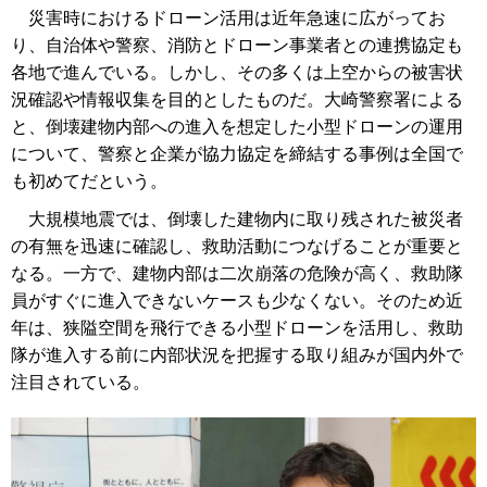
災害時におけるドローン活用は近年急速に広がってお
り、自治体や警察、消防とドローン事業者との連携協定も
各地で進んでいる。しかし、その多くは上空からの被害状
況確認や情報収集を目的としたものだ。大崎警察署による
と、倒壊建物内部への進入を想定した小型ドローンの運用
について、警察と企業が協力協定を締結する事例は全国で
も初めてだという。
大規模地震では、倒壊した建物内に取り残された被災者
の有無を迅速に確認し、救助活動につなげることが重要と
なる。一方で、建物内部は二次崩落の危険が高く、救助隊
員がすぐに進入できないケースも少なくない。そのため近
年は、狭隘空間を飛行できる小型ドローンを活用し、救助
隊が進入する前に内部状況を把握する取り組みが国内外で
注目されている。