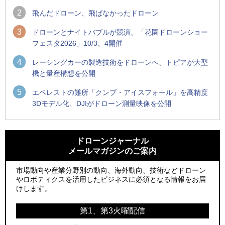
2
飛んだドローン、飛ばなかったドローン
3
ドローンとナイトバブルが競演、「花園ドローンショー
フェスタ2026」10/3、4開催
4
レーシングカーの製造技術をドローンへ、トピアが大型
機と量産構想を公開
5
エベレストの難所「クンブ・アイスフォール」を高精度
3Dモデル化、DJIがドローン測量映像を公開
1
1
ROBOZ、北名古屋市制20周年記念で「空飛ぶLEDスクリー
ROBOZ、北名古屋市制20周年記念で「空飛ぶLEDスクリー
ン」とドローンショーによる新演出を実施
ン」とドローンショーによる新演出を実施
ドローンジャーナル
メールマガジンのご案内
2
2
防衛装備庁「迎撃ドローン早期取得プログラム」にテラドロ
国産AUVを社会実装へ、スタートアップ「BlueArch株式会
ーンが採択、国産機で量産調達を目指す
社」設立
市場動向や産業分野別の動向、海外動向、技術などドローン
やロボティクスを活用したビジネスに必須となる情報をお届
3
3
レッドクリフ、足利花火大会で映画『スパイダーマン』や
防衛装備庁「迎撃ドローン早期取得プログラム」にテラドロ
けします。
「M!LK」とのコラボドローンショー8/1開催
ーンが採択、国産機で量産調達を目指す
第1、第3火曜配信
4
4
ドローンとナイトバブルが競演、「花園ドローンショーフェ
サザンビーチちがさき花火大会で「復活の花火」打ち上げ、