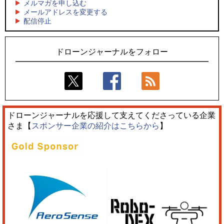
スタ2026」10/3、4開催
キリンビールがライブ中継と連動した支援企画
メルマガを申し込む
メールアドレスを変更する
5
5
配信停止
飛んだドローン、飛ばなかったドローン
ロボデックス、2時間超の飛行を目指す新型水素燃料電池ドロ
ーンを公開
ドローンジャーナルをフォロー
ドローンジャーナルを応援して支えてくださっている企業
さま【
スポンサー企業の紹介はこちらから
】