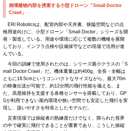
倒壊建物内部を捜索する小型ドローン「Small Doctor
Crawl」
ERI Roboticsは、配管内部や天井裏、狭隘空間などの点
検用途向けに、小型ドローン「Small Doctor」シリーズを開
発・製造している。用途や環境に応じて複数の機種を展開
しており、インフラ点検や設備保守などの現場で活用が進
んでいる。
今回の訓練で使用されたのは、シリーズ最小クラスの「S
mall Doctor Crawl」だ。機体重量は約400g、全長・全幅は
ともに18.5cmというコンパクトなサイズながら、最大70m
の映像伝送が可能で、約12分間の飛行性能を備える。ま
た、高度維持を支援する各種センサーを搭載しており、GP
Sが利用できない屋内環境や狭い空間でも安定した飛行を実
現し、扱いやすさを特長としたモデルだ。
災害現場では操縦者の熟練度だけでなく、限られた視界
の中で確実に飛行できることが重要であり、こうした操縦