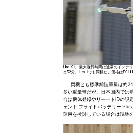
Lito X1。最大飛行時間は通常のイン
と52分。Lito 1でも同様だ。価格はDJI Lito
両機とも標準離陸重量は約24
多い重量帯だが、日本国内では
合は機体登録やリモートIDの設
ェント フライトバッテリー Pl
運用を検討している場合は現地