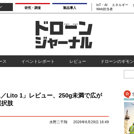
IoT・AI
エネルギー
ン
研究・調査
製品導入
Web担当者
ース
イベントレポート
レビュー
ドローンのギモン
X1／Lito 1」レビュー、250g未満で広が
選択肢
水野二千翔
2026年6月29日 16:49