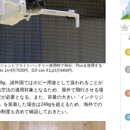
1
テリジェントフライトバッテリー使用時で36分、Plusを使用する
2
 1が4万7520円、DJI Lito X1は5万4450円。
9g。諸外国ではホビー用途として扱われることが
航空法の適用対象となるため、屋外で飛行させる場
3
定が必要となる。また、容量の大きい「インテリジ
us」を装着した場合は249gを超えるため、海外での
の制度も含めて確認しておきたい。
4