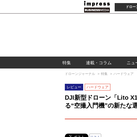
ドロー
特集
連載・コラム
ニュ
ドローンジャーナル
特集
ハードウェア
レビュー
ハードウェア
DJI新型ドローン「Lito 
る“空撮入門機”の新たな