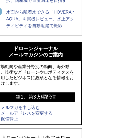
択、国産機で量産調達を目指す
水面から離着水できる「HOVERAir
AQUA」を実機レビュー、水上アク
ティビティを自動追尾で撮影
防衛装備庁「迎撃ドローン早期取得プロ
ROBOZ、北名古屋市制20周年記念で「空
グラム」にテラドローンが採択、国産機
飛ぶLEDスクリーン」とドローンショー
ドローンジャーナル
で量産調達を目指す
による新演出を実施
メールマガジンのご案内
ROBOZ、北名古屋市制20周年記念で「空
防衛装備庁「迎撃ドローン早期取得プロ
市場動向や産業分野別の動向、海外動
飛ぶLEDスクリーン」とドローンショー
グラム」にテラドローンが採択、国産機
向、技術などドローンやロボティクスを
活用したビジネスに必須となる情報をお
による新演出を実施
で量産調達を目指す
届けします。
レッドクリフ、足利花火大会で映画『ス
サザンビーチちがさき花火大会で「復活
パイダーマン』や「M!LK」とのコラボド
の花火」打ち上げ、キリンビールがライ
第1、第3火曜配信
ローンショー8/1開催
ブ中継と連動した支援企画
メルマガを申し込む
メールアドレスを変更する
飛んだドローン、飛ばなかったドローン
国産AUVを社会実装へ、スタートアップ
配信停止
「BlueArch株式会社」設立
ドローンとナイトバブルが競演、「花園
ドローンショーフェスタ2026」10/3、4
ロボデックス、2時間超の飛行を目指す新
ドローンジャーナルをフォロー