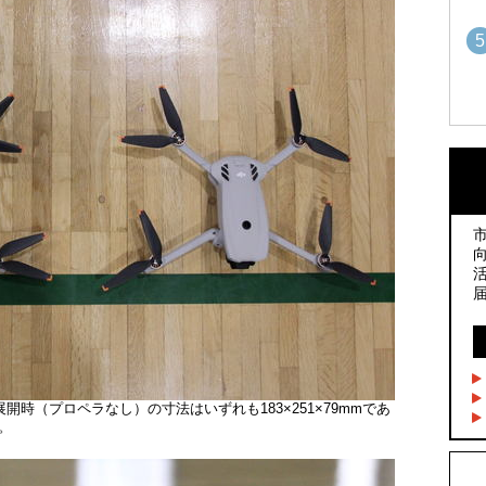
5
1
1
2
2
3
3
4
4
比較。展開時（プロペラなし）の寸法はいずれも183×251×79mmであ
。
5
5