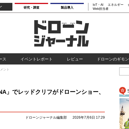
IoT・AI
エネルギー
ン
研究・調査
製品導入
Web担当者
ース
イベントレポート
レビュー
ドローンのギモン
メント
LUMINA」でレッドクリフがドローンショー、
ドローンジャーナル編集部
2026年7月6日 17:29