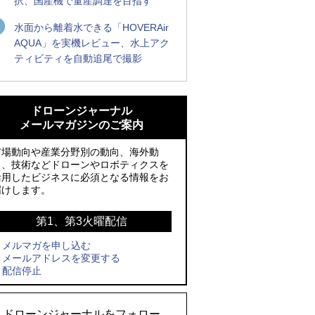
択、国産機で量産調達を目指す
水面から離着水できる「HOVERAir
AQUA」を実機レビュー、水上アク
ティビティを自動追尾で撮影
防衛装備庁「迎撃ドローン早期取得プロ
ROBOZ、北名古屋市制20周年記念で「空
グラム」にテラドローンが採択、国産機
飛ぶLEDスクリーン」とドローンショー
ドローンジャーナル
で量産調達を目指す
による新演出を実施
メールマガジンのご案内
ROBOZ、北名古屋市制20周年記念で「空
防衛装備庁「迎撃ドローン早期取得プロ
市場動向や産業分野別の動向、海外動
飛ぶLEDスクリーン」とドローンショー
グラム」にテラドローンが採択、国産機
向、技術などドローンやロボティクスを
活用したビジネスに必須となる情報をお
による新演出を実施
で量産調達を目指す
届けします。
レッドクリフ、足利花火大会で映画『ス
サザンビーチちがさき花火大会で「復活
パイダーマン』や「M!LK」とのコラボド
の花火」打ち上げ、キリンビールがライ
第1、第3火曜配信
ローンショー8/1開催
ブ中継と連動した支援企画
メルマガを申し込む
メールアドレスを変更する
飛んだドローン、飛ばなかったドローン
国産AUVを社会実装へ、スタートアップ
配信停止
「BlueArch株式会社」設立
ドローンとナイトバブルが競演、「花園
ドローンショーフェスタ2026」10/3、4
ロボデックス、2時間超の飛行を目指す新
ドローンジャーナルをフォロー