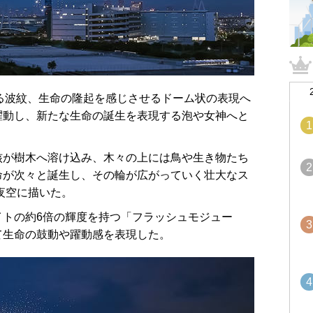
る波紋、生命の隆起を感じさせるドーム状の表現へ
躍動し、新たな生命の誕生を表現する泡や女神へと
1
が樹木へ溶け込み、木々の上には鳥や生き物たち
2
命が次々と誕生し、その輪が広がっていく壮大なス
で夜空に描いた。
イトの約6倍の輝度を持つ「フラッシュモジュー
3
て生命の鼓動や躍動感を表現した。
4