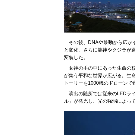
その後、DNAや鼓動から広が
と変化。さらに龍神やクジラが
変貌した。
女神の手の中にあった生命の核
が集う平和な世界が広がる。生
トーリーを1000機のドローン
演出の随所では従来のLEDラ
ル」が発光し、光の強弱によっ