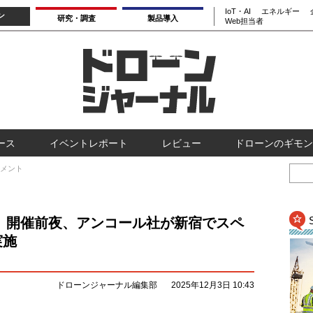
IoT・AI
エネルギー
ン
研究・調査
製品導入
Web担当者
ース
イベントレポート
レビュー
ドローンのギモン
メント
 JAPAN」開催前夜、アンコール社が新宿でスペ
実施
ドローンジャーナル編集部
2025年12月3日 10:43