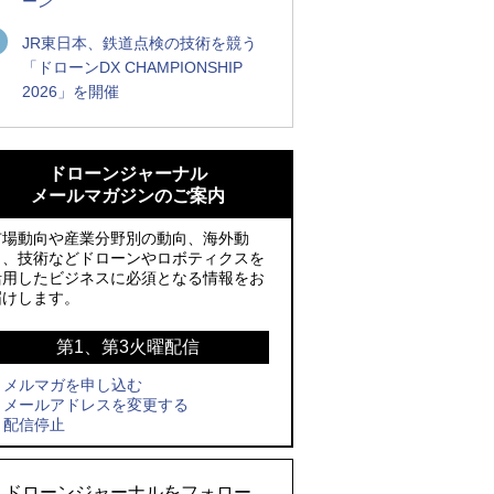
ーン
JR東日本、鉄道点検の技術を競う
「ドローンDX CHAMPIONSHIP
2026」を開催
ROBOZ、北名古屋市制20周年記念で「空
ROBOZ、北名古屋市制20周年記念で「空
飛ぶLEDスクリーン」とドローンショー
飛ぶLEDスクリーン」とドローンショー
ドローンジャーナル
による新演出を実施
による新演出を実施
メールマガジンのご案内
防衛装備庁「迎撃ドローン早期取得プロ
国産AUVを社会実装へ、スタートアップ
市場動向や産業分野別の動向、海外動
グラム」にテラドローンが採択、国産機
「BlueArch株式会社」設立
向、技術などドローンやロボティクスを
活用したビジネスに必須となる情報をお
で量産調達を目指す
防衛装備庁「迎撃ドローン早期取得プロ
届けします。
レッドクリフ、足利花火大会で映画『ス
グラム」にテラドローンが採択、国産機
パイダーマン』や「M!LK」とのコラボド
で量産調達を目指す
第1、第3火曜配信
ローンショー8/1開催
メルマガを申し込む
サザンビーチちがさき花火大会で「復活
メールアドレスを変更する
ドローンとナイトバブルが競演、「花園
の花火」打ち上げ、キリンビールがライ
配信停止
ドローンショーフェスタ2026」10/3、4
ブ中継と連動した支援企画
開催
ロボデックス、2時間超の飛行を目指す新
ドローンジャーナルをフォロー