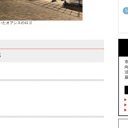
5
いたオアシスのロゴ
1
1
部
2
2
3
3
4
4
5