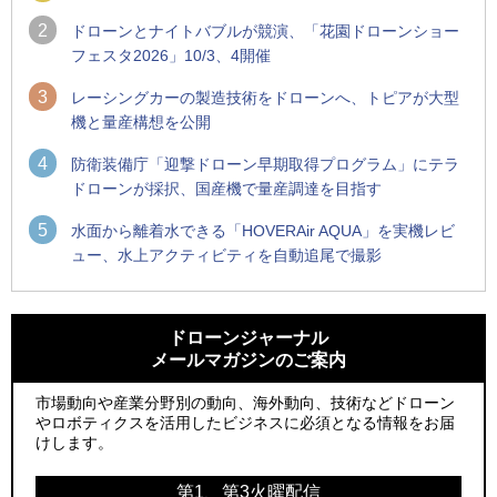
2
ドローンとナイトバブルが競演、「花園ドローンショー
フェスタ2026」10/3、4開催
3
レーシングカーの製造技術をドローンへ、トピアが大型
機と量産構想を公開
4
防衛装備庁「迎撃ドローン早期取得プログラム」にテラ
ドローンが採択、国産機で量産調達を目指す
5
水面から離着水できる「HOVERAir AQUA」を実機レビ
ュー、水上アクティビティを自動追尾で撮影
1
1
防衛装備庁「迎撃ドローン早期取得プログラム」にテラドロ
ROBOZ、北名古屋市制20周年記念で「空飛ぶLEDスクリー
ーンが採択、国産機で量産調達を目指す
ン」とドローンショーによる新演出を実施
ドローンジャーナル
メールマガジンのご案内
2
2
ROBOZ、北名古屋市制20周年記念で「空飛ぶLEDスクリー
防衛装備庁「迎撃ドローン早期取得プログラム」にテラドロ
ン」とドローンショーによる新演出を実施
ーンが採択、国産機で量産調達を目指す
市場動向や産業分野別の動向、海外動向、技術などドローン
やロボティクスを活用したビジネスに必須となる情報をお届
3
3
レッドクリフ、足利花火大会で映画『スパイダーマン』や
サザンビーチちがさき花火大会で「復活の花火」打ち上げ、
けします。
「M!LK」とのコラボドローンショー8/1開催
キリンビールがライブ中継と連動した支援企画
第1、第3火曜配信