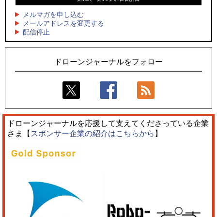
4
4
飛んだドローン、飛ばなかったドローン
国産AUVを社会実装へ、スタートアップ「BlueArch株式会
社」設立
メルマガを申し込む
5
ドローンとナイトバブルが競演、「花園ドローンショーフェ
メールアドレスを変更する
5
配信停止
スタ2026」10/3、4開催
ロボデックス、2時間超の飛行を目指す新型水素燃料電池ドロ
ーンを公開
ドローンジャーナルをフォロー
ドローンジャーナルを応援して支えてくださっている企業
さま【
スポンサー企業の紹介はこちらから
】