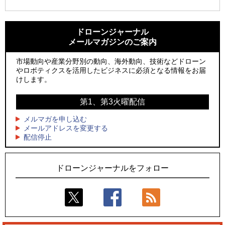
1
1
ROBOZ、北名古屋市制20周年記念で「空飛ぶLEDスクリー
ROBOZ、北名古屋市制20周年記念で「空飛ぶLEDスクリー
ン」とドローンショーによる新演出を実施
ン」とドローンショーによる新演出を実施
ドローンジャーナル
メールマガジンのご案内
2
2
防衛装備庁「迎撃ドローン早期取得プログラム」にテラドロ
国産AUVを社会実装へ、スタートアップ「BlueArch株式会
ーンが採択、国産機で量産調達を目指す
社」設立
市場動向や産業分野別の動向、海外動向、技術などドローン
やロボティクスを活用したビジネスに必須となる情報をお届
3
3
レッドクリフ、足利花火大会で映画『スパイダーマン』や
防衛装備庁「迎撃ドローン早期取得プログラム」にテラドロ
けします。
「M!LK」とのコラボドローンショー8/1開催
ーンが採択、国産機で量産調達を目指す
第1、第3火曜配信
4
4
ドローンとナイトバブルが競演、「花園ドローンショーフェ
サザンビーチちがさき花火大会で「復活の花火」打ち上げ、
スタ2026」10/3、4開催
キリンビールがライブ中継と連動した支援企画
メルマガを申し込む
メールアドレスを変更する
5
5
配信停止
飛んだドローン、飛ばなかったドローン
ロボデックス、2時間超の飛行を目指す新型水素燃料電池ドロ
ーンを公開
ドローンジャーナルをフォロー