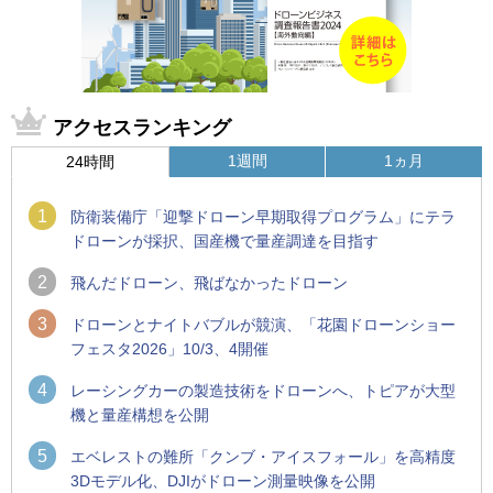
アクセスランキング
1週間
1ヵ月
24時間
1
防衛装備庁「迎撃ドローン早期取得プログラム」にテラ
ドローンが採択、国産機で量産調達を目指す
2
飛んだドローン、飛ばなかったドローン
3
ドローンとナイトバブルが競演、「花園ドローンショー
フェスタ2026」10/3、4開催
4
レーシングカーの製造技術をドローンへ、トピアが大型
機と量産構想を公開
5
エベレストの難所「クンブ・アイスフォール」を高精度
3Dモデル化、DJIがドローン測量映像を公開