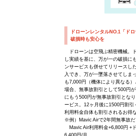
ドローンレンタルNO.1「ドロサツ
破損時も安心を
ドローンは空飛ぶ精密機械。ド
し実績を基に、万が一の破損にも安心
ンサービスも併せてリリースした。「ド
入でき、万が一墜落させてしま
も7,000円（機体により異な
場合、無事故割引として500円
にもう500円が無事故割引となり
ービス。12ヶ月後に1500円割
利用料金自体も割引されるお得な
※例）Mavic Airで2年間無事故
Mavic Air利用料金+6,800円 +ドロ
6,400円/月