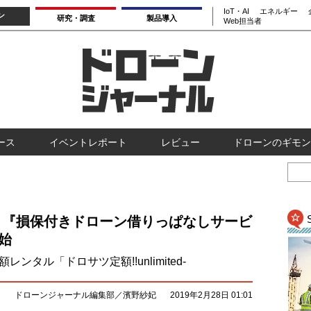
IoT・AI
エネルギー
ン
研究・調査
製品導入
Web担当者
ース
イベントレポート
レビュー
ドローンのギモン
ontrol、『損保付きドローン借りっぱなしサービ
始
等を月額レンタル「ドロサツ定額!!unlimited-
ドローンジャーナル編集部／濱野紗妃
2019年2月28日 01:01