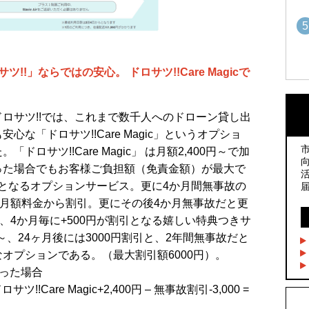
5
!!」ならではの安心。 ドロサツ!!Care Magicで
1
1
ロサツ!!では、これまで数千人へのドローン貸し出
な「ドロサツ!!Care Magic」というオプショ
2
2
ロサツ!!Care Magic」 は月額2,400円～で加
った場合でもお客様ご負担額（免責金額）が最大で
3
る）となるオプションサービス。更に4か月間無事故の
3
が月額料金から割引。更にその後4か月無事故だと更
、4か月毎に+500円が割引となる嬉しい特典つきサ
引～、24ヶ月後には3000円割引と、2年間無事故だと
4
オプションである。（最大割引額6000円）。
4
だった場合
サツ!!Care Magic+2,400円 – 無事故割引-3,000 =
5