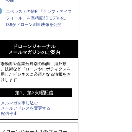
公開
エベレストの難所「クンブ・アイス
フォール」を高精度3Dモデル化、
DJIがドローン測量映像を公開
ROBOZ、北名古屋市制20周年記念で「空
ROBOZ、北名古屋市制20周年記念で「空
飛ぶLEDスクリーン」とドローンショー
飛ぶLEDスクリーン」とドローンショー
ドローンジャーナル
による新演出を実施
による新演出を実施
メールマガジンのご案内
防衛装備庁「迎撃ドローン早期取得プロ
国産AUVを社会実装へ、スタートアップ
市場動向や産業分野別の動向、海外動
グラム」にテラドローンが採択、国産機
「BlueArch株式会社」設立
向、技術などドローンやロボティクスを
活用したビジネスに必須となる情報をお
で量産調達を目指す
防衛装備庁「迎撃ドローン早期取得プロ
届けします。
レッドクリフ、足利花火大会で映画『ス
グラム」にテラドローンが採択、国産機
パイダーマン』や「M!LK」とのコラボド
で量産調達を目指す
第1、第3火曜配信
ローンショー8/1開催
メルマガを申し込む
サザンビーチちがさき花火大会で「復活
メールアドレスを変更する
ドローンとナイトバブルが競演、「花園
の花火」打ち上げ、キリンビールがライ
配信停止
ドローンショーフェスタ2026」10/3、4
ブ中継と連動した支援企画
開催
ロボデックス、2時間超の飛行を目指す新
ドローンジャーナルをフォロー