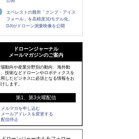
公開
エベレストの難所「クンブ・アイス
フォール」を高精度3Dモデル化、
DJIがドローン測量映像を公開
ROBOZ、北名古屋市制20周年記念で「空
ROBOZ、北名古屋市制20周年記念で「空
飛ぶLEDスクリーン」とドローンショー
飛ぶLEDスクリーン」とドローンショー
ドローンジャーナル
による新演出を実施
による新演出を実施
メールマガジンのご案内
防衛装備庁「迎撃ドローン早期取得プロ
国産AUVを社会実装へ、スタートアップ
市場動向や産業分野別の動向、海外動
グラム」にテラドローンが採択、国産機
「BlueArch株式会社」設立
向、技術などドローンやロボティクスを
活用したビジネスに必須となる情報をお
で量産調達を目指す
防衛装備庁「迎撃ドローン早期取得プロ
届けします。
レッドクリフ、足利花火大会で映画『ス
グラム」にテラドローンが採択、国産機
パイダーマン』や「M!LK」とのコラボド
で量産調達を目指す
第1、第3火曜配信
ローンショー8/1開催
メルマガを申し込む
サザンビーチちがさき花火大会で「復活
メールアドレスを変更する
ドローンとナイトバブルが競演、「花園
の花火」打ち上げ、キリンビールがライ
配信停止
ドローンショーフェスタ2026」10/3、4
ブ中継と連動した支援企画
開催
ロボデックス、2時間超の飛行を目指す新
ドローンジャーナルをフォロー