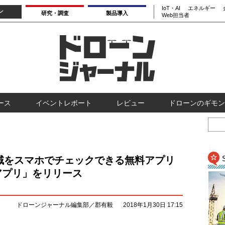
IoT・AI
エネルギー
ン
研究・調査
製品導入
Web担当者
ース
イベントレポート
レビュー
ドローンのギモン
域をスマホでチェックできる無料アプリ
アプリ」をリリース
ドローンジャーナル編集部／郡有毅
2018年1月30日 17:15