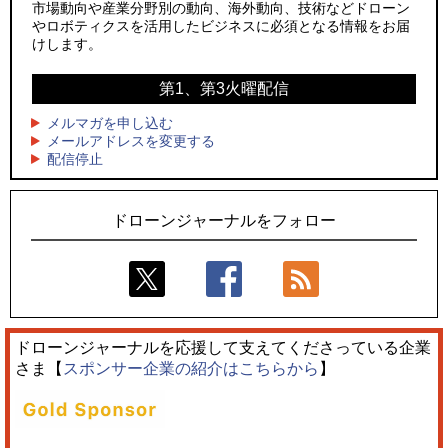
水上アクティビティを自動追尾で撮影
ーンが採択、国産機で量産調達を目指す
市場動向や産業分野別の動向、海外動向、技術などドローン
やロボティクスを活用したビジネスに必須となる情報をお届
3
3
飛んだドローン、飛ばなかったドローン
水面から離着水できる「HOVERAir AQUA」を実機レビュー、
けします。
水上アクティビティを自動追尾で撮影
4
ドローンとナイトバブルが競演、「花園ドローンショーフェ
第1、第3火曜配信
4
スタ2026」10/3、4開催
サザンビーチちがさき花火大会で「復活の花火」打ち上げ、
キリンビールがライブ中継と連動した支援企画
メルマガを申し込む
5
レーシングカーの製造技術をドローンへ、トピアが大型機と
メールアドレスを変更する
5
配信停止
量産構想を公開
飛んだドローン、飛ばなかったドローン
ドローンジャーナルをフォロー
ドローンジャーナルを応援して支えてくださっている企業
さま【
スポンサー企業の紹介はこちらから
】