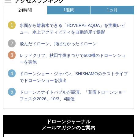
アクセスランキング
1週間
1ヵ月
24時間
1
水面から離着水できる「HOVERAir AQUA」を実機レビ
ュー、水上アクティビティを自動追尾で撮影
2
飛んだドローン、飛ばなかったドローン
3
レッドクリフ、秋田竿燈まつりで500機のドローンショ
ーを実施
4
ドローンショー・ジャパン、SHISHAMOのラストライブ
でドローンショーを演出
5
ドローンとナイトバブルが競演、「花園ドローンショー
フェスタ2026」10/3、4開催
1
1
防衛装備庁「迎撃ドローン早期取得プログラム」にテラドロ
ROBOZ、北名古屋市制20周年記念で「空飛ぶLEDスクリー
ーンが採択、国産機で量産調達を目指す
ン」とドローンショーによる新演出を実施
ドローンジャーナル
メールマガジンのご案内
2
2
水面から離着水できる「HOVERAir AQUA」を実機レビュー、
防衛装備庁「迎撃ドローン早期取得プログラム」にテラドロ