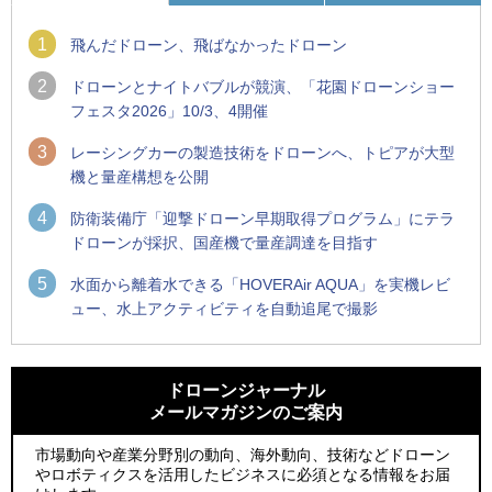
1
飛んだドローン、飛ばなかったドローン
2
ドローンとナイトバブルが競演、「花園ドローンショー
フェスタ2026」10/3、4開催
3
レーシングカーの製造技術をドローンへ、トピアが大型
機と量産構想を公開
4
防衛装備庁「迎撃ドローン早期取得プログラム」にテラ
ドローンが採択、国産機で量産調達を目指す
5
水面から離着水できる「HOVERAir AQUA」を実機レビ
ュー、水上アクティビティを自動追尾で撮影
1
1
防衛装備庁「迎撃ドローン早期取得プログラム」にテラドロ
ROBOZ、北名古屋市制20周年記念で「空飛ぶLEDスクリー
ーンが採択、国産機で量産調達を目指す
ン」とドローンショーによる新演出を実施
ドローンジャーナル
メールマガジンのご案内
2
2
ROBOZ、北名古屋市制20周年記念で「空飛ぶLEDスクリー
防衛装備庁「迎撃ドローン早期取得プログラム」にテラドロ
ン」とドローンショーによる新演出を実施
ーンが採択、国産機で量産調達を目指す
市場動向や産業分野別の動向、海外動向、技術などドローン
やロボティクスを活用したビジネスに必須となる情報をお届
3
3
レッドクリフ、足利花火大会で映画『スパイダーマン』や
サザンビーチちがさき花火大会で「復活の花火」打ち上げ、