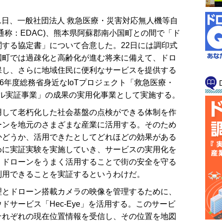
21日、一般社団法人 救急医療・災害対応無人機等自
通称：EDAC)、熊本県阿蘇郡南小国町との間で「ド
する協定書」について合意した。22日には調印式
国町では過疎化と高齢化が進む将来に備えて、ドロ
保し、さらに地域住民に便利なサービスを提供する
6年度総務省身近なIoTプロジェクト「救急医療・
デル実証事業」の成果の実用化事業として実施する。
して老朽化した社会基盤の点検ができる体制を作
ーンを地元のさまざまな産業に活用する。そのため
かどうか、活用できたとしてどれほどの効果がある
めに実証実験を実施していき、サービスの実用化を
、ドローンをうまく活用することで街の安全を守る
利用できることを実証するというわけだ。
とドローン搭載カメラの映像を管理するために、
サービス「Hec-Eye」を活用する。このサービ
それぞれの現在位置情報を受信し、その位置を地図