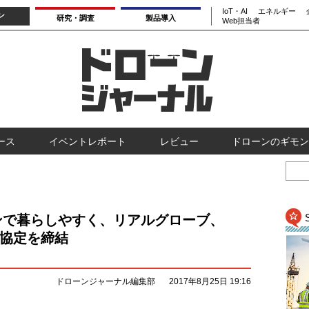
IoT・AI
エネルギー
ン
研究・調査
製品導入
Web担当者
ース
イベントレポート
レビュー
ドローンのギモン
ンで暮らしやすく、リアルグローブ、
が協定を締結
ドローンジャーナル編集部
2017年8月25日 19:16