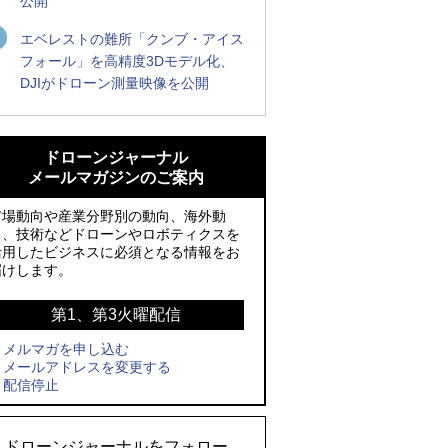
公開
エベレストの難所「クンブ・アイス
フォール」を高精度3Dモデル化、
DJIがドローン測量映像を公開
ROBOZ、北名古屋市制20周年記念で「空
ROBOZ、北名古屋市制20周年記念で「空
飛ぶLEDスクリーン」とドローンショー
飛ぶLEDスクリーン」とドローンショー
ドローンジャーナル
による新演出を実施
による新演出を実施
メールマガジンのご案内
防衛装備庁「迎撃ドローン早期取得プロ
国産AUVを社会実装へ、スタートアップ
市場動向や産業分野別の動向、海外動
グラム」にテラドローンが採択、国産機
「BlueArch株式会社」設立
向、技術などドローンやロボティクスを
活用したビジネスに必須となる情報をお
で量産調達を目指す
防衛装備庁「迎撃ドローン早期取得プロ
届けします。
レッドクリフ、足利花火大会で映画『ス
グラム」にテラドローンが採択、国産機
パイダーマン』や「M!LK」とのコラボド
で量産調達を目指す
第1、第3火曜配信
ローンショー8/1開催
メルマガを申し込む
サザンビーチちがさき花火大会で「復活
メールアドレスを変更する
ドローンとナイトバブルが競演、「花園
の花火」打ち上げ、キリンビールがライ
配信停止
ドローンショーフェスタ2026」10/3、4
ブ中継と連動した支援企画
開催
ロボデックス、2時間超の飛行を目指す新
ドローンジャーナルをフォロー