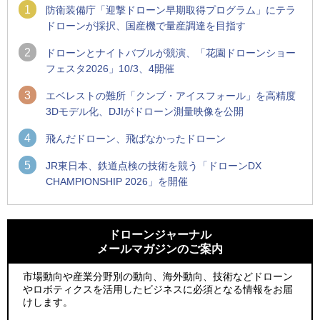
1
防衛装備庁「迎撃ドローン早期取得プログラム」にテラ
ドローンが採択、国産機で量産調達を目指す
2
ドローンとナイトバブルが競演、「花園ドローンショー
フェスタ2026」10/3、4開催
3
エベレストの難所「クンブ・アイスフォール」を高精度
3Dモデル化、DJIがドローン測量映像を公開
4
飛んだドローン、飛ばなかったドローン
5
JR東日本、鉄道点検の技術を競う「ドローンDX
CHAMPIONSHIP 2026」を開催
1
1
ROBOZ、北名古屋市制20周年記念で「空飛ぶLEDスクリー
ROBOZ、北名古屋市制20周年記念で「空飛ぶLEDスクリー
ン」とドローンショーによる新演出を実施
ン」とドローンショーによる新演出を実施
ドローンジャーナル
メールマガジンのご案内
2
2
防衛装備庁「迎撃ドローン早期取得プログラム」にテラドロ
国産AUVを社会実装へ、スタートアップ「BlueArch株式会
ーンが採択、国産機で量産調達を目指す
社」設立
市場動向や産業分野別の動向、海外動向、技術などドローン
やロボティクスを活用したビジネスに必須となる情報をお届
3
3
レッドクリフ、足利花火大会で映画『スパイダーマン』や
防衛装備庁「迎撃ドローン早期取得プログラム」にテラドロ
けします。
「M!LK」とのコラボドローンショー8/1開催
ーンが採択、国産機で量産調達を目指す