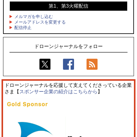
第1、第3火曜配信
4
4
ドローンとナイトバブルが競演、「花園ドローンショーフェ
サザンビーチちがさき花火大会で「復活の花火」打ち上げ、
スタ2026」10/3、4開催
キリンビールがライブ中継と連動した支援企画
メルマガを申し込む
メールアドレスを変更する
5
5
配信停止
そらとぶタクシー、ハイブリッドeVTOL開発のPLANA社と独
ロボデックス、2時間超の飛行を目指す新型水素燃料電池ドロ
占契約
ーンを公開
ドローンジャーナルをフォロー
ドローンジャーナルを応援して支えてくださっている企業
さま【
スポンサー企業の紹介はこちらから
】