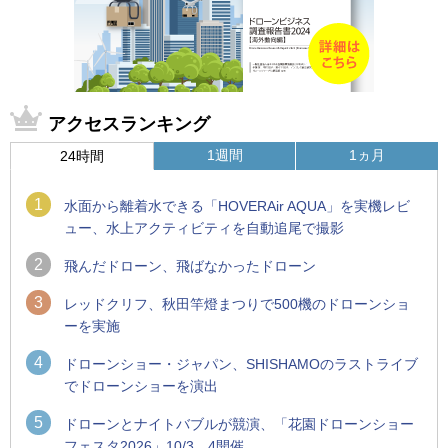
アクセスランキング
1週間
1ヵ月
24時間
1
水面から離着水できる「HOVERAir AQUA」を実機レビ
ュー、水上アクティビティを自動追尾で撮影
2
飛んだドローン、飛ばなかったドローン
3
レッドクリフ、秋田竿燈まつりで500機のドローンショ
ーを実施
4
ドローンショー・ジャパン、SHISHAMOのラストライブ
でドローンショーを演出
5
ドローンとナイトバブルが競演、「花園ドローンショー
フェスタ2026」10/3、4開催