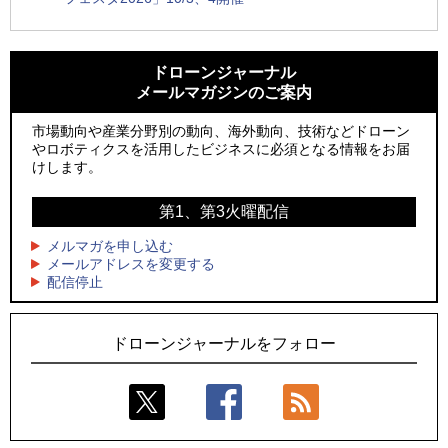
1
1
防衛装備庁「迎撃ドローン早期取得プログラム」にテラドロ
ROBOZ、北名古屋市制20周年記念で「空飛ぶLEDスクリー
ーンが採択、国産機で量産調達を目指す
ン」とドローンショーによる新演出を実施
ドローンジャーナル
メールマガジンのご案内
2
2
水面から離着水できる「HOVERAir AQUA」を実機レビュー、
防衛装備庁「迎撃ドローン早期取得プログラム」にテラドロ
水上アクティビティを自動追尾で撮影
ーンが採択、国産機で量産調達を目指す
市場動向や産業分野別の動向、海外動向、技術などドローン
やロボティクスを活用したビジネスに必須となる情報をお届
3
3
飛んだドローン、飛ばなかったドローン
水面から離着水できる「HOVERAir AQUA」を実機レビュー、
けします。
水上アクティビティを自動追尾で撮影
4
ドローンとナイトバブルが競演、「花園ドローンショーフェ
第1、第3火曜配信
4
スタ2026」10/3、4開催
サザンビーチちがさき花火大会で「復活の花火」打ち上げ、
キリンビールがライブ中継と連動した支援企画
メルマガを申し込む
5
レーシングカーの製造技術をドローンへ、トピアが大型機と
メールアドレスを変更する
5
配信停止
量産構想を公開
飛んだドローン、飛ばなかったドローン
ドローンジャーナルをフォロー